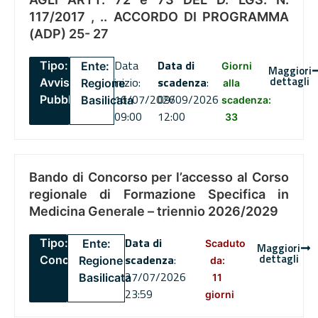
117/2017 , .. ACCORDO DI PROGRAMMA
(ADP) 25- 27
Data
Data di
Tipo:
Ente:
Giorni
Maggiori
dettagli
inizio:
scadenza
:
Avviso
Regione
alla
16/07/2026
09/09/2026
Pubblico
Basilicata
scadenza:
09:00
12:00
33
Bando di Concorso per l’accesso al Corso
regionale di Formazione Specifica in
Medicina Generale – triennio 2026/2029
Data di
Tipo:
Ente:
Scaduto
Maggiori
dettagli
scadenza
:
Concorsi
Regione
da:
27/07/2026
Basilicata
11
23:59
giorni