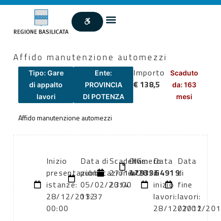
Affido manutenzione automezzi
Importo
Tipo: Gare
Ente:
Scaduto
€ 138,5
di appalto
PROVINCIA
da: 163
lavori
DI POTENZA
mesi
Affido manutenzione automezzi
Inizio
Data di
Scadenza:
CIG:
Numero
Data
Data
presentazione
pubblicazione:
27/12/2012
4793364919
atto:
di
di
istanze:
05/02/2014
23:00
inizio
fine
28/12/2012
13:37
lavori:
lavori:
00:00
28/12/2012
07/01/20