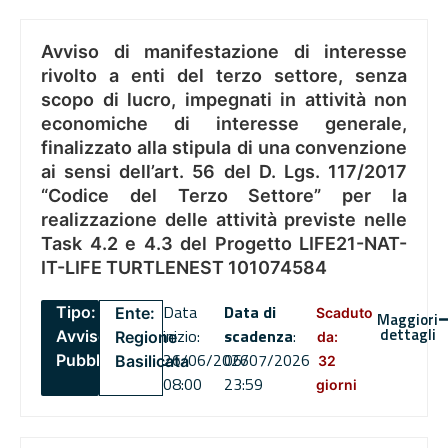
Avviso di manifestazione di interesse
rivolto a enti del terzo settore, senza
scopo di lucro, impegnati in attività non
economiche di interesse generale,
finalizzato alla stipula di una convenzione
ai sensi dell’art. 56 del D. Lgs. 117/2017
“Codice del Terzo Settore” per la
realizzazione delle attività previste nelle
Task 4.2 e 4.3 del Progetto LIFE21-NAT-
IT-LIFE TURTLENEST 101074584
Data
Data di
Tipo:
Ente:
Scaduto
Maggiori
dettagli
inizio:
scadenza
:
Avviso
Regione
da:
26/06/2026
06/07/2026
Pubblico
Basilicata
32
08:00
23:59
giorni