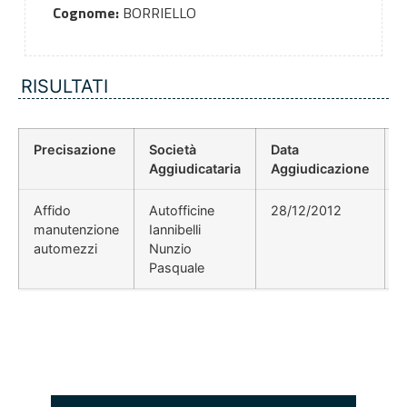
Cognome:
BORRIELLO
RISULTATI
Precisazione
Società
Data
P
Aggiudicataria
Aggiudicazione
Affido
Autofficine
28/12/2012
manutenzione
Iannibelli
automezzi
Nunzio
Pasquale