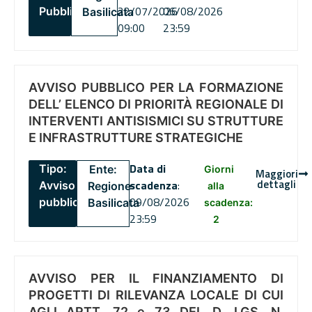
22/07/2026
06/08/2026
Pubblico
Basilicata
09:00
23:59
AVVISO PUBBLICO PER LA FORMAZIONE
DELL’ ELENCO DI PRIORITÀ REGIONALE DI
INTERVENTI ANTISISMICI SU STRUTTURE
E INFRASTRUTTURE STRATEGICHE
Data di
Tipo:
Ente:
Giorni
Maggiori
dettagli
scadenza
:
Avviso
Regione
alla
09/08/2026
pubblico
Basilicata
scadenza:
23:59
2
AVVISO PER IL FINANZIAMENTO DI
PROGETTI DI RILEVANZA LOCALE DI CUI
AGLI ARTT. 72 e 73 DEL D. LGS. N.