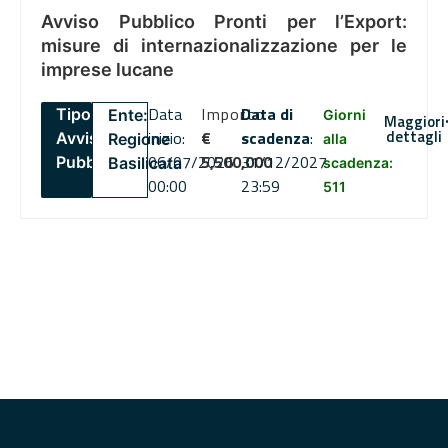
Avviso Pubblico Pronti per l’Export:
misure di internazionalizzazione per le
imprese lucane
Data
Importo
Data di
Tipo:
Ente:
Giorni
Maggiori
dettagli
inizio:
€
scadenza
:
Avviso
Regione
alla
06/07/2026
5,500,000
31/12/2027
Pubblico
Basilicata
scadenza:
00:00
23:59
511