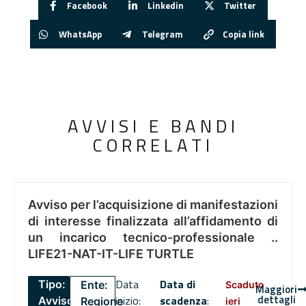
Facebook
Linkedin
Twitter
WhatsApp
Telegram
Copia link
AVVISI E BANDI
CORRELATI
Avviso per l’acquisizione di manifestazioni
di interesse finalizzata all’affidamento di
un incarico tecnico-professionale ..
LIFE21-NAT-IT-LIFE TURTLE
Data
Data di
Tipo:
Ente:
Scaduto
Maggiori
dettagli
inizio:
scadenza
:
Avviso
Regione
ieri