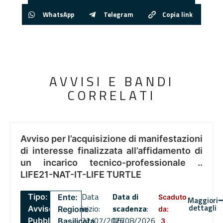
WhatsApp
Telegram
Copia link
AVVISI E BANDI
CORRELATI
Avviso per l’acquisizione di manifestazioni
di interesse finalizzata all’affidamento di
un incarico tecnico-professionale ..
LIFE21-NAT-IT-LIFE TURTLE
Data
Data di
Tipo:
Ente:
Scaduto
Maggiori
dettagli
inizio:
scadenza
:
Avviso
Regione
da:
22/07/2026
06/08/2026
Pubblico
Basilicata
3