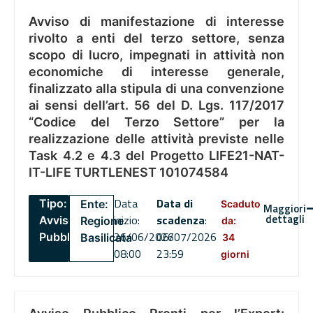
Avviso di manifestazione di interesse
rivolto a enti del terzo settore, senza
scopo di lucro, impegnati in attività non
economiche di interesse generale,
finalizzato alla stipula di una convenzione
ai sensi dell’art. 56 del D. Lgs. 117/2017
“Codice del Terzo Settore” per la
realizzazione delle attività previste nelle
Task 4.2 e 4.3 del Progetto LIFE21-NAT-
IT-LIFE TURTLENEST 101074584
Data
Data di
Tipo:
Ente:
Scaduto
Maggiori
dettagli
inizio:
scadenza
:
Avviso
Regione
da:
26/06/2026
06/07/2026
Pubblico
Basilicata
34
08:00
23:59
giorni