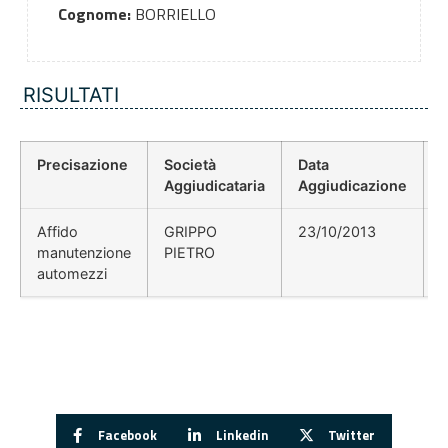
Cognome:
BORRIELLO
RISULTATI
Precisazione
Società
Data
P
Aggiudicataria
Aggiudicazione
Affido
GRIPPO
23/10/2013
manutenzione
PIETRO
automezzi
Facebook
Linkedin
Twitter