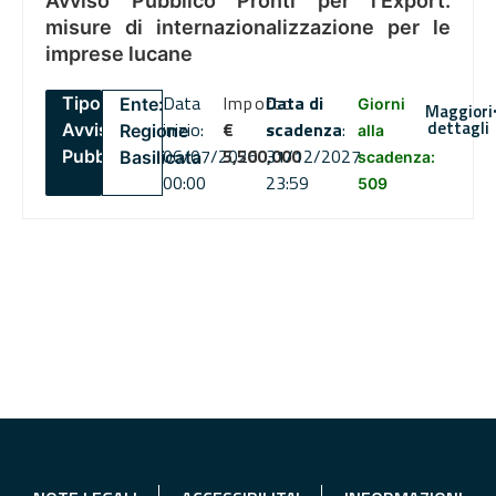
Avviso Pubblico Pronti per l’Export:
misure di internazionalizzazione per le
imprese lucane
Data
Importo
Data di
Tipo:
Ente:
Giorni
Maggiori
dettagli
inizio:
€
scadenza
:
Avviso
Regione
alla
06/07/2026
5,500,000
31/12/2027
Pubblico
Basilicata
scadenza:
00:00
23:59
509