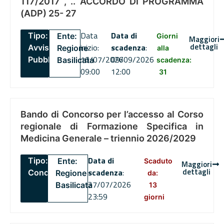
117/2017 , .. ACCORDO DI PROGRAMMA
(ADP) 25- 27
Data
Data di
Tipo:
Ente:
Giorni
Maggiori
dettagli
inizio:
scadenza
:
Avviso
Regione
alla
16/07/2026
09/09/2026
Pubblico
Basilicata
scadenza:
09:00
12:00
31
Bando di Concorso per l’accesso al Corso
regionale di Formazione Specifica in
Medicina Generale – triennio 2026/2029
Data di
Tipo:
Ente:
Scaduto
Maggiori
dettagli
scadenza
:
Concorsi
Regione
da:
27/07/2026
Basilicata
13
23:59
giorni