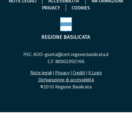
NOTE LEGALI
ACCESSIBILITA'
INFORMAZIONI
PRIVACY
COOKIES
PEC: AOO-giunta@cert.regione.basilicata.it
C.F. 80002950766
Note legali
|
Privacy
|
Crediti
|
Il Logo
Dichiarazione di accessibilità
©2010 Regione Basilicata