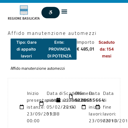
Affido manutenzione automezzi
Importo
Tipo: Gare
Ente:
Scaduto
€ 485,01
di appalto
PROVINCIA
da: 154
lavori
DI POTENZA
mesi
Affido manutenzione automezzi
Inizio
Data di
Scadenza:
CIG:
Numero
Data
Data
presentazione
pubblicazione:
22/09/2013
5320615664
atto:
di
di
istanze:
05/02/2014
22:00
inizio
fine
23/09/2013
13:38
lavori:
lavori:
00:00
23/09/2013
03/10/20