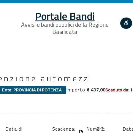
Portale Bandi
Avvisi e bandi pubblici della Regione
Basilicata
enzione automezzi
Importo
€ 437,00
Ente: PROVINCIA DI POTENZA
Scaduto da: 
Data di
Scadenza:
Numero
CIG:
Data