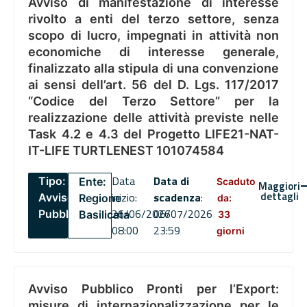
Avviso di manifestazione di interesse
rivolto a enti del terzo settore, senza
scopo di lucro, impegnati in attività non
economiche di interesse generale,
finalizzato alla stipula di una convenzione
ai sensi dell’art. 56 del D. Lgs. 117/2017
“Codice del Terzo Settore” per la
realizzazione delle attività previste nelle
Task 4.2 e 4.3 del Progetto LIFE21-NAT-
IT-LIFE TURTLENEST 101074584
Data
Data di
Tipo:
Ente:
Scaduto
Maggiori
dettagli
inizio:
scadenza
:
Avviso
Regione
da:
26/06/2026
06/07/2026
Pubblico
Basilicata
33
08:00
23:59
giorni
Avviso Pubblico Pronti per l’Export:
misure di internazionalizzazione per le