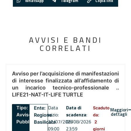
WhatsApp
Telegram
Copia link
AVVISI E BANDI
CORRELATI
Avviso per l’acquisizione di manifestazioni
di interesse finalizzata all’affidamento di
un incarico tecnico-professionale ..
LIFE21-NAT-IT-LIFE TURTLE
Data
Data di
Tipo:
Ente:
Scaduto
Maggiori
dettagli
inizio:
scadenza
:
Avviso
Regione
da:
22/07/2026
06/08/2026
Pubblico
Basilicata
2
09:00
23:59
giorni