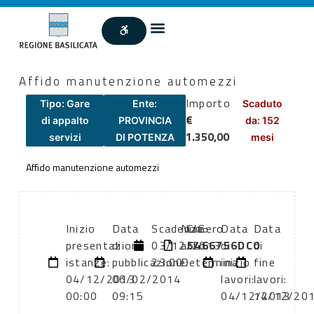
Affido manutenzione automezzi
Importo
Tipo: Gare
Ente:
Scaduto
€
di appalto
PROVINCIA
da: 152
1.350,00
servizi
DI POTENZA
mesi
Affido manutenzione automezzi
Inizio
Data
Scadenza:
Numero
CIG:
Data
Data
presentazione
di
03/12/2013
atto:
5466756DC0
di
di
istanze:
pubblicazione:
23:00
Determina
inizio
fine
04/12/2013
06/02/2014
lavori:
lavori:
00:00
09:15
04/12/2013
14/12/20