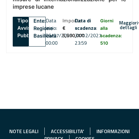
imprese lucane
Data
Importo
Data di
Tipo:
Ente:
Giorni
Maggiori
dettagli
inizio:
€
scadenza
:
Avviso
Regione
alla
06/07/2026
5,500,000
31/12/2027
Pubblico
Basilicata
scadenza:
00:00
23:59
510
NOTE LEGALI
ACCESSIBILITA'
INFORMAZIONI
PRIVACY
COOKIES