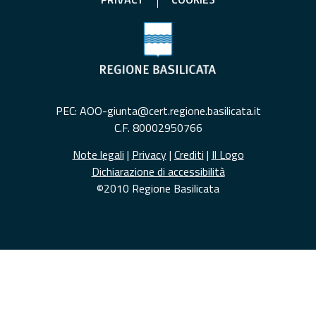
PEC: AOO-giunta@cert.regione.basilicata.it
C.F. 80002950766
Note legali
|
Privacy
|
Crediti
|
Il Logo
Dichiarazione di accessibilità
©2010 Regione Basilicata