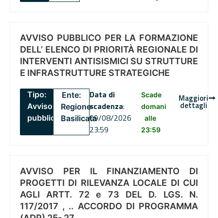
AVVISO PUBBLICO PER LA FORMAZIONE
DELL’ ELENCO DI PRIORITÀ REGIONALE DI
INTERVENTI ANTISISMICI SU STRUTTURE
E INFRASTRUTTURE STRATEGICHE
Data di
Tipo:
Ente:
Scade
Maggiori
dettagli
scadenza
:
Avviso
Regione
domani
09/08/2026
pubblico
Basilicata
alle
23:59
23:59
AVVISO PER IL FINANZIAMENTO DI
PROGETTI DI RILEVANZA LOCALE DI CUI
AGLI ARTT. 72 e 73 DEL D. LGS. N.
117/2017 , .. ACCORDO DI PROGRAMMA
(ADP) 25- 27