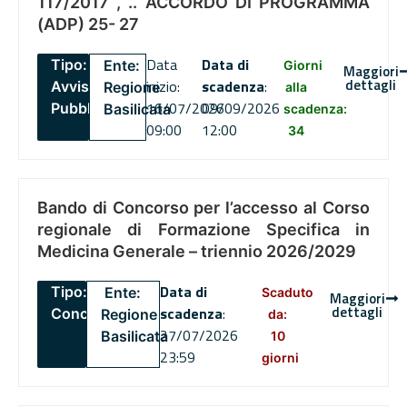
117/2017 , .. ACCORDO DI PROGRAMMA
(ADP) 25- 27
Data
Data di
Tipo:
Ente:
Giorni
Maggiori
dettagli
inizio:
scadenza
:
Avviso
Regione
alla
16/07/2026
09/09/2026
Pubblico
Basilicata
scadenza:
09:00
12:00
34
Bando di Concorso per l’accesso al Corso
regionale di Formazione Specifica in
Medicina Generale – triennio 2026/2029
Data di
Tipo:
Ente:
Scaduto
Maggiori
dettagli
scadenza
:
Concorsi
Regione
da:
27/07/2026
Basilicata
10
23:59
giorni