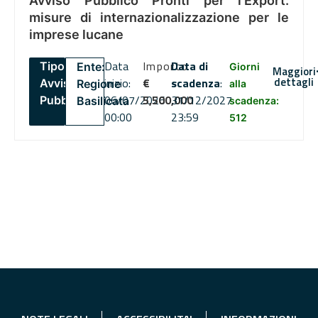
Avviso Pubblico Pronti per l’Export:
misure di internazionalizzazione per le
imprese lucane
Data
Importo
Data di
Tipo:
Ente:
Giorni
Maggiori
dettagli
inizio:
€
scadenza
:
Avviso
Regione
alla
06/07/2026
5,500,000
31/12/2027
Pubblico
Basilicata
scadenza:
00:00
23:59
512