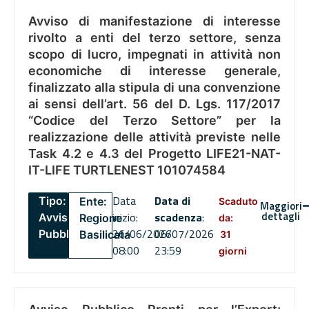
Avviso di manifestazione di interesse
rivolto a enti del terzo settore, senza
scopo di lucro, impegnati in attività non
economiche di interesse generale,
finalizzato alla stipula di una convenzione
ai sensi dell’art. 56 del D. Lgs. 117/2017
“Codice del Terzo Settore” per la
realizzazione delle attività previste nelle
Task 4.2 e 4.3 del Progetto LIFE21-NAT-
IT-LIFE TURTLENEST 101074584
Data
Data di
Tipo:
Ente:
Scaduto
Maggiori
dettagli
inizio:
scadenza
:
Avviso
Regione
da:
26/06/2026
06/07/2026
Pubblico
Basilicata
31
08:00
23:59
giorni