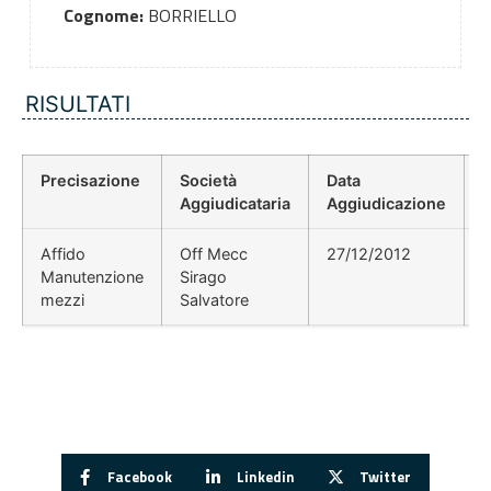
Cognome:
BORRIELLO
RISULTATI
Precisazione
Società
Data
P
Aggiudicataria
Aggiudicazione
Affido
Off Mecc
27/12/2012
Manutenzione
Sirago
mezzi
Salvatore
Facebook
Linkedin
Twitter