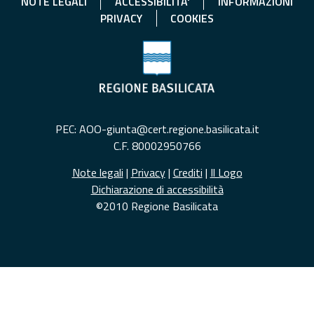
NOTE LEGALI
ACCESSIBILITA'
INFORMAZIONI
PRIVACY
COOKIES
PEC: AOO-giunta@cert.regione.basilicata.it
C.F. 80002950766
Note legali
|
Privacy
|
Crediti
|
Il Logo
Dichiarazione di accessibilità
©2010 Regione Basilicata