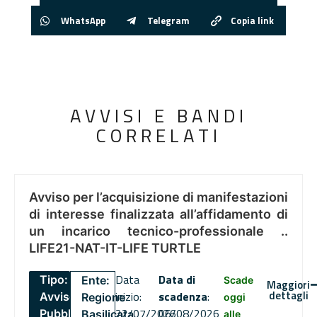
WhatsApp
Telegram
Copia link
AVVISI E BANDI
CORRELATI
Avviso per l’acquisizione di manifestazioni
di interesse finalizzata all’affidamento di
un incarico tecnico-professionale ..
LIFE21-NAT-IT-LIFE TURTLE
Data
Data di
Tipo:
Ente:
Scade
Maggiori
dettagli
inizio:
scadenza
:
Avviso
Regione
oggi
22/07/2026
06/08/2026
Pubblico
Basilicata
alle