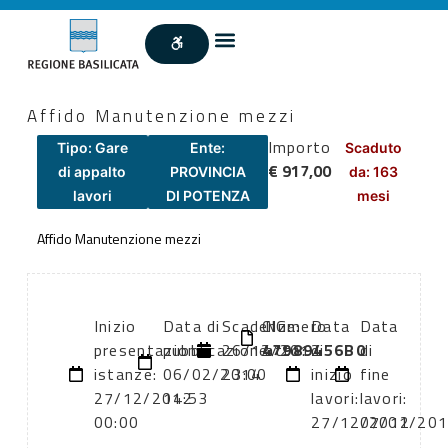
Affido Manutenzione mezzi
Importo
Tipo: Gare
Ente:
Scaduto
€ 917,00
di appalto
PROVINCIA
da: 163
lavori
DI POTENZA
mesi
Affido Manutenzione mezzi
Inizio
Data di
Scadenza:
CIG:
Numero
Data
Data
presentazione
pubblicazione:
26/12/2012
47989456B0
atto:
di
di
istanze:
06/02/2014
23:00
inizio
fine
27/12/2012
14:53
lavori:
lavori:
00:00
27/12/2012
07/01/20