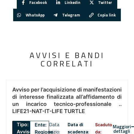
Facebook
Linkedin
Twitter
WhatsApp
Telegram
Copia link
AVVISI E BANDI
CORRELATI
Avviso per l’acquisizione di manifestazioni
di interesse finalizzata all’affidamento di
un incarico tecnico-professionale ..
LIFE21-NAT-IT-LIFE TURTLE
Data
Data di
Tipo:
Ente:
Scaduto
Maggiori
dettagli
inizio:
scadenza
:
Avviso
Regione
da: