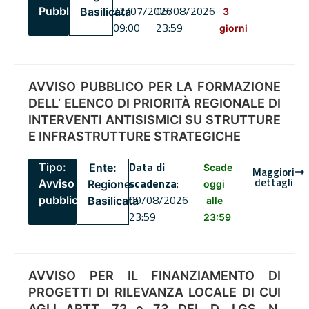
22/07/2026
06/08/2026
Pubblico
Basilicata
3
09:00
23:59
giorni
AVVISO PUBBLICO PER LA FORMAZIONE
DELL’ ELENCO DI PRIORITÀ REGIONALE DI
INTERVENTI ANTISISMICI SU STRUTTURE
E INFRASTRUTTURE STRATEGICHE
Data di
Tipo:
Ente:
Scade
Maggiori
dettagli
scadenza
:
Avviso
Regione
oggi
09/08/2026
pubblico
Basilicata
alle
23:59
23:59
AVVISO PER IL FINANZIAMENTO DI
PROGETTI DI RILEVANZA LOCALE DI CUI
AGLI ARTT. 72 e 73 DEL D. LGS. N.