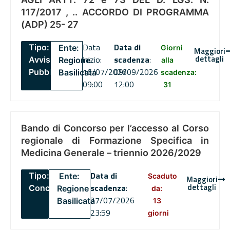
117/2017 , .. ACCORDO DI PROGRAMMA
(ADP) 25- 27
Data
Data di
Tipo:
Ente:
Giorni
Maggiori
dettagli
inizio:
scadenza
:
Avviso
Regione
alla
16/07/2026
09/09/2026
Pubblico
Basilicata
scadenza:
09:00
12:00
31
Bando di Concorso per l’accesso al Corso
regionale di Formazione Specifica in
Medicina Generale – triennio 2026/2029
Data di
Tipo:
Ente:
Scaduto
Maggiori
dettagli
scadenza
:
Concorsi
Regione
da:
27/07/2026
Basilicata
13
23:59
giorni