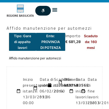
Affido manutenzione per automezzi
Importo
Tipo: Gare
Ente:
Scaduto
€ 681,28
di appalto
PROVINCIA
da: 160
lavori
DI POTENZA
mesi
Affido manutenzione per automezzi
Inizio
Data di
Scadenza:
CIG:
Numero
Data
Data
presentazione
pubblicazione:
12/03/2013
499748356E
atto:
di
di
istanze:
06/02/2014
23:00
inizio
fine
13/03/2013
13:36
lavori:
lavori:
00:00
13/03/2013
25/03/20