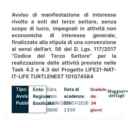
Avviso di manifestazione di interesse
rivolto a enti del terzo settore, senza
scopo di lucro, impegnati in attività non
economiche di interesse generale,
finalizzato alla stipula di una convenzione
ai sensi dell’art. 56 del D. Lgs. 117/2017
“Codice del Terzo Settore” per la
realizzazione delle attività previste nelle
Task 4.2 e 4.3 del Progetto LIFE21-NAT-
IT-LIFE TURTLENEST 101074584
Data
Data di
Tipo:
Ente:
Scaduto
Maggiori
dettagli
inizio:
scadenza
:
Avviso
Regione
da:
26/06/2026
06/07/2026
Pubblico
Basilicata
34
08:00
23:59
giorni