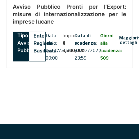
Avviso Pubblico Pronti per l’Export:
misure di internazionalizzazione per le
imprese lucane
Data
Importo
Data di
Tipo:
Ente:
Giorni
Maggiori
dettagli
inizio:
€
scadenza
:
Avviso
Regione
alla
06/07/2026
5,500,000
31/12/2027
Pubblico
Basilicata
scadenza:
00:00
23:59
509