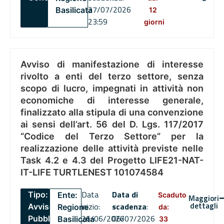
27/07/2026
Basilicata
12
23:59
giorni
Avviso di manifestazione di interesse
rivolto a enti del terzo settore, senza
scopo di lucro, impegnati in attività non
economiche di interesse generale,
finalizzato alla stipula di una convenzione
ai sensi dell’art. 56 del D. Lgs. 117/2017
“Codice del Terzo Settore” per la
realizzazione delle attività previste nelle
Task 4.2 e 4.3 del Progetto LIFE21-NAT-
IT-LIFE TURTLENEST 101074584
Data
Data di
Tipo:
Ente:
Scaduto
Maggiori
dettagli
inizio:
scadenza
:
Avviso
Regione
da:
26/06/2026
06/07/2026
Pubblico
Basilicata
33