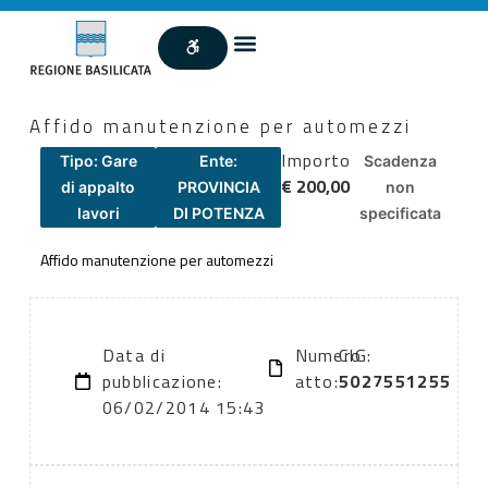
Affido manutenzione per automezzi
Importo
Tipo: Gare
Ente:
Scadenza
€ 200,00
di appalto
PROVINCIA
non
lavori
DI POTENZA
specificata
Affido manutenzione per automezzi
Data di
Numero
CIG:
pubblicazione:
atto:
5027551255
06/02/2014 15:43