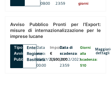
08:00
23:59
giorni
Avviso Pubblico Pronti per l’Export:
misure di internazionalizzazione per le
imprese lucane
Data
Importo
Data di
Tipo:
Ente:
Giorni
Maggiori
dettagli
inizio:
€
scadenza
:
Avviso
Regione
alla
06/07/2026
5,500,000
31/12/2027
Pubblico
Basilicata
scadenza:
00:00
23:59
510