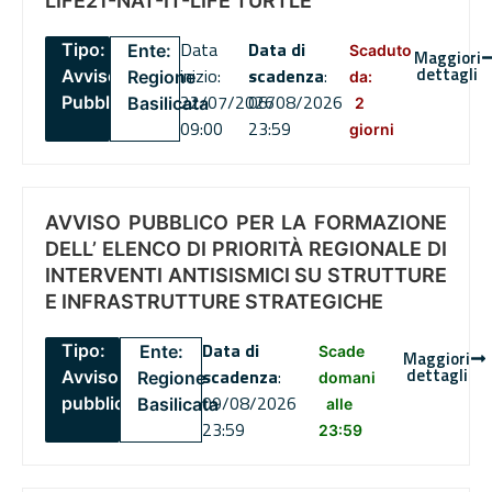
LIFE21-NAT-IT-LIFE TURTLE
Data
Data di
Tipo:
Ente:
Scaduto
Maggiori
dettagli
inizio:
scadenza
:
Avviso
Regione
da:
22/07/2026
06/08/2026
Pubblico
Basilicata
2
09:00
23:59
giorni
AVVISO PUBBLICO PER LA FORMAZIONE
DELL’ ELENCO DI PRIORITÀ REGIONALE DI
INTERVENTI ANTISISMICI SU STRUTTURE
E INFRASTRUTTURE STRATEGICHE
Data di
Tipo:
Ente:
Scade
Maggiori
dettagli
scadenza
:
Avviso
Regione
domani
09/08/2026
pubblico
Basilicata
alle
23:59
23:59