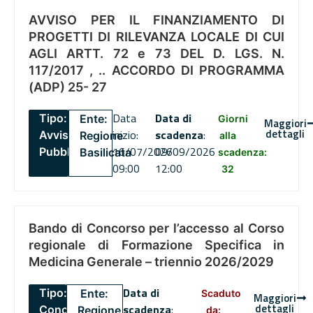
AVVISO PER IL FINANZIAMENTO DI
PROGETTI DI RILEVANZA LOCALE DI CUI
AGLI ARTT. 72 e 73 DEL D. LGS. N.
117/2017 , .. ACCORDO DI PROGRAMMA
(ADP) 25- 27
Data
Data di
Tipo:
Ente:
Giorni
Maggiori
dettagli
inizio:
scadenza
:
Avviso
Regione
alla
16/07/2026
09/09/2026
Pubblico
Basilicata
scadenza:
09:00
12:00
32
Bando di Concorso per l’accesso al Corso
regionale di Formazione Specifica in
Medicina Generale – triennio 2026/2029
Data di
Tipo:
Ente:
Scaduto
Maggiori
dettagli
scadenza
:
Concorsi
Regione
da: