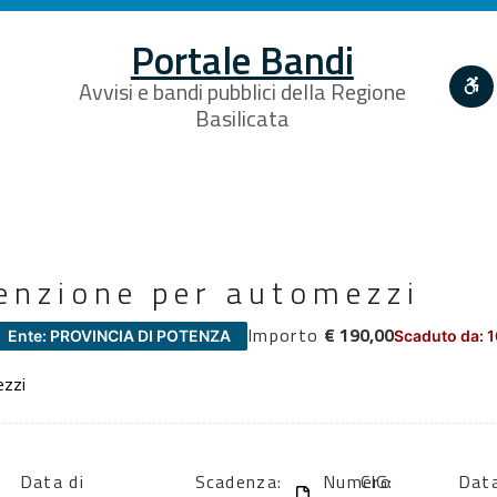
Portale Bandi
Avvisi e bandi pubblici della Regione
Basilicata
enzione per automezzi
Importo
€ 190,00
Ente: PROVINCIA DI POTENZA
Scaduto da: 
ezzi
Data di
Scadenza:
Numero
CIG:
Data