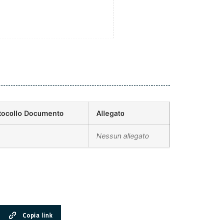
tocollo Documento
Allegato
Nessun allegato
Copia link