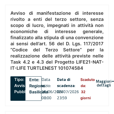
Avviso di manifestazione di interesse
rivolto a enti del terzo settore, senza
scopo di lucro, impegnati in attività non
economiche di interesse generale,
finalizzato alla stipula di una convenzione
ai sensi dell’art. 56 del D. Lgs. 117/2017
“Codice del Terzo Settore” per la
realizzazione delle attività previste nelle
Task 4.2 e 4.3 del Progetto LIFE21-NAT-
IT-LIFE TURTLENEST 101074584
Data
Data di
Tipo:
Ente:
Scaduto
Maggiori
dettagli
inizio:
scadenza
:
Avviso
Regione
da:
26/06/2026
06/07/2026
Pubblico
Basilicata
32
08:00
23:59
giorni