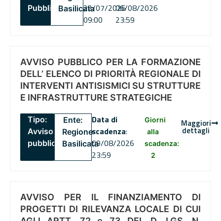
22/07/2026
06/08/2026
Pubblico
Basilicata
09:00
23:59
AVVISO PUBBLICO PER LA FORMAZIONE
DELL’ ELENCO DI PRIORITÀ REGIONALE DI
INTERVENTI ANTISISMICI SU STRUTTURE
E INFRASTRUTTURE STRATEGICHE
Data di
Tipo:
Ente:
Giorni
Maggiori
dettagli
scadenza
:
Avviso
Regione
alla
09/08/2026
pubblico
Basilicata
scadenza:
23:59
2
AVVISO PER IL FINANZIAMENTO DI
PROGETTI DI RILEVANZA LOCALE DI CUI
AGLI ARTT. 72 e 73 DEL D. LGS. N.