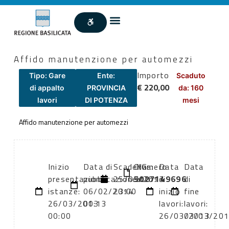
Affido manutenzione per automezzi
Importo
Tipo: Gare
Ente:
Scaduto
€ 220,00
di appalto
PROVINCIA
da: 160
lavori
DI POTENZA
mesi
Affido manutenzione per automezzi
Inizio
Data di
Scadenza:
CIG:
Numero
Data
Data
presentazione
pubblicazione:
25/03/2013
5027149696
atto:
di
di
istanze:
06/02/2014
23:00
inizio
fine
26/03/2013
00:13
lavori:
lavori:
00:00
26/03/2013
03/03/20