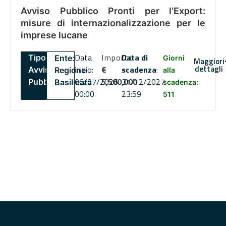
Avviso Pubblico Pronti per l’Export:
misure di internazionalizzazione per le
imprese lucane
Data
Importo
Data di
Tipo:
Ente:
Giorni
Maggiori
dettagli
inizio:
€
scadenza
:
Avviso
Regione
alla
06/07/2026
5,500,000
31/12/2027
Pubblico
Basilicata
scadenza:
00:00
23:59
511