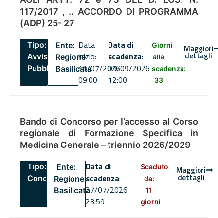
117/2017 , .. ACCORDO DI PROGRAMMA
(ADP) 25- 27
Data
Data di
Tipo:
Ente:
Giorni
Maggiori
dettagli
inizio:
scadenza
:
Avviso
Regione
alla
16/07/2026
09/09/2026
Pubblico
Basilicata
scadenza:
09:00
12:00
33
Bando di Concorso per l’accesso al Corso
regionale di Formazione Specifica in
Medicina Generale – triennio 2026/2029
Data di
Tipo:
Ente:
Scaduto
Maggiori
dettagli
scadenza
:
Concorsi
Regione
da:
27/07/2026
Basilicata
11
23:59
giorni