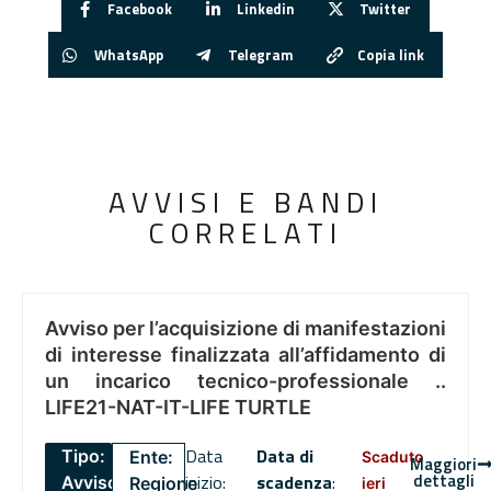
Facebook
Linkedin
Twitter
WhatsApp
Telegram
Copia link
AVVISI E BANDI
CORRELATI
Avviso per l’acquisizione di manifestazioni
di interesse finalizzata all’affidamento di
un incarico tecnico-professionale ..
LIFE21-NAT-IT-LIFE TURTLE
Data
Data di
Tipo:
Ente:
Scaduto
Maggiori
dettagli
inizio:
scadenza
:
Avviso
Regione
ieri