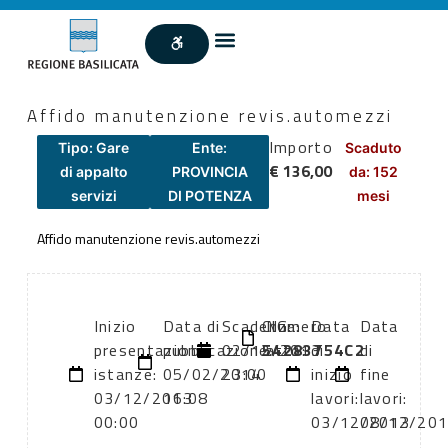
Affido manutenzione revis.automezzi
Importo
Tipo: Gare
Ente:
Scaduto
€ 136,00
di appalto
PROVINCIA
da: 152
servizi
DI POTENZA
mesi
Affido manutenzione revis.automezzi
Inizio
Data di
Scadenza:
CIG:
Numero
Data
Data
presentazione
pubblicazione:
02/12/2013
54283754C2
atto:
di
di
istanze:
05/02/2014
23:00
inizio
fine
03/12/2013
16:08
lavori:
lavori:
00:00
03/12/2013
08/12/20