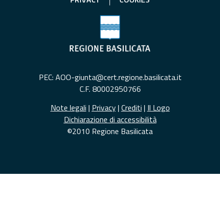
PEC: AOO-giunta@cert.regione.basilicata.it
C.F. 80002950766
Note legali
|
Privacy
|
Crediti
|
Il Logo
Dichiarazione di accessibilità
©2010 Regione Basilicata