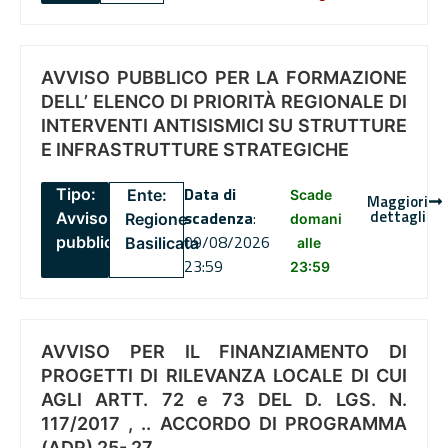
AVVISO PUBBLICO PER LA FORMAZIONE
DELL’ ELENCO DI PRIORITÀ REGIONALE DI
INTERVENTI ANTISISMICI SU STRUTTURE
E INFRASTRUTTURE STRATEGICHE
Data di
Tipo:
Ente:
Scade
Maggiori
dettagli
scadenza
:
Avviso
Regione
domani
09/08/2026
pubblico
Basilicata
alle
23:59
23:59
AVVISO PER IL FINANZIAMENTO DI
PROGETTI DI RILEVANZA LOCALE DI CUI
AGLI ARTT. 72 e 73 DEL D. LGS. N.
117/2017 , .. ACCORDO DI PROGRAMMA
(ADP) 25- 27