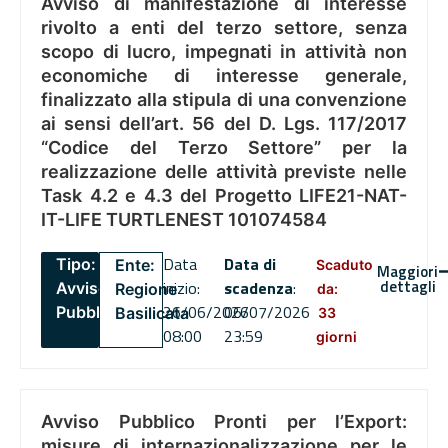
Avviso di manifestazione di interesse
rivolto a enti del terzo settore, senza
scopo di lucro, impegnati in attività non
economiche di interesse generale,
finalizzato alla stipula di una convenzione
ai sensi dell’art. 56 del D. Lgs. 117/2017
“Codice del Terzo Settore” per la
realizzazione delle attività previste nelle
Task 4.2 e 4.3 del Progetto LIFE21-NAT-
IT-LIFE TURTLENEST 101074584
Data
Data di
Tipo:
Ente:
Scaduto
Maggiori
dettagli
inizio:
scadenza
:
Avviso
Regione
da:
26/06/2026
06/07/2026
Pubblico
Basilicata
33
08:00
23:59
giorni
Avviso Pubblico Pronti per l’Export:
misure di internazionalizzazione per le