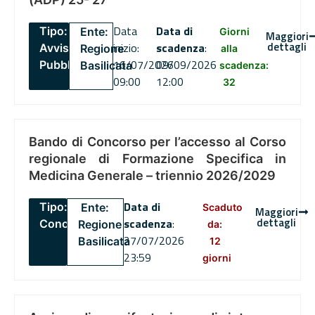
Data
Data di
Tipo:
Ente:
Giorni
Maggiori
dettagli
inizio:
scadenza
:
Avviso
Regione
alla
16/07/2026
09/09/2026
Pubblico
Basilicata
scadenza:
09:00
12:00
32
Bando di Concorso per l’accesso al Corso
regionale di Formazione Specifica in
Medicina Generale – triennio 2026/2029
Data di
Tipo:
Ente:
Scaduto
Maggiori
dettagli
scadenza
:
Concorsi
Regione
da:
27/07/2026
Basilicata
12
23:59
giorni