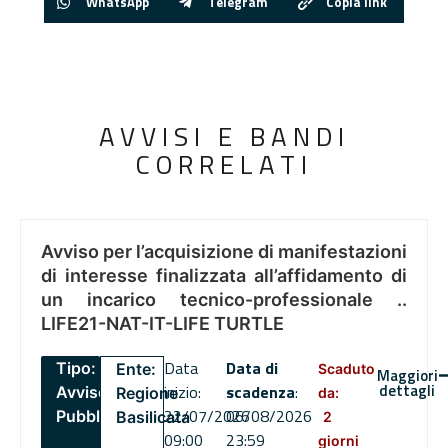
WhatsApp
Telegram
Copia link
AVVISI E BANDI
CORRELATI
Avviso per l’acquisizione di manifestazioni
di interesse finalizzata all’affidamento di
un incarico tecnico-professionale ..
LIFE21-NAT-IT-LIFE TURTLE
Data
Data di
Tipo:
Ente:
Scaduto
Maggiori
dettagli
inizio:
scadenza
:
Avviso
Regione
da:
22/07/2026
06/08/2026
Pubblico
Basilicata
2
09:00
23:59
giorni