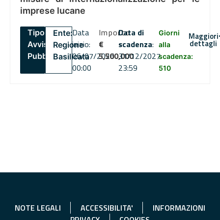
imprese lucane
Data
Importo
Data di
Tipo:
Ente:
Giorni
Maggiori
dettagli
inizio:
€
scadenza
:
Avviso
Regione
alla
06/07/2026
5,500,000
31/12/2027
Pubblico
Basilicata
scadenza:
00:00
23:59
510
NOTE LEGALI
ACCESSIBILITA'
INFORMAZIONI
PRIVACY
COOKIES