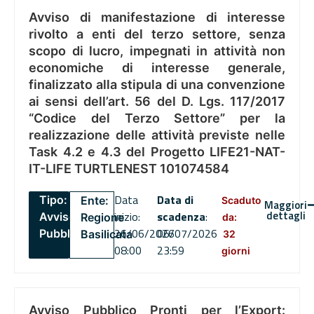
Avviso di manifestazione di interesse
rivolto a enti del terzo settore, senza
scopo di lucro, impegnati in attività non
economiche di interesse generale,
finalizzato alla stipula di una convenzione
ai sensi dell’art. 56 del D. Lgs. 117/2017
“Codice del Terzo Settore” per la
realizzazione delle attività previste nelle
Task 4.2 e 4.3 del Progetto LIFE21-NAT-
IT-LIFE TURTLENEST 101074584
Data
Data di
Tipo:
Ente:
Scaduto
Maggiori
dettagli
inizio:
scadenza
:
Avviso
Regione
da:
26/06/2026
06/07/2026
Pubblico
Basilicata
32
08:00
23:59
giorni
Avviso Pubblico Pronti per l’Export: