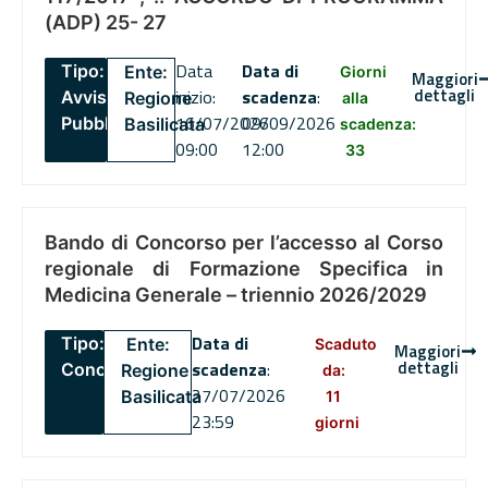
(ADP) 25- 27
Data
Data di
Tipo:
Ente:
Giorni
Maggiori
dettagli
inizio:
scadenza
:
Avviso
Regione
alla
16/07/2026
09/09/2026
Pubblico
Basilicata
scadenza:
09:00
12:00
33
Bando di Concorso per l’accesso al Corso
regionale di Formazione Specifica in
Medicina Generale – triennio 2026/2029
Data di
Tipo:
Ente:
Scaduto
Maggiori
dettagli
scadenza
:
Concorsi
Regione
da:
27/07/2026
Basilicata
11
23:59
giorni