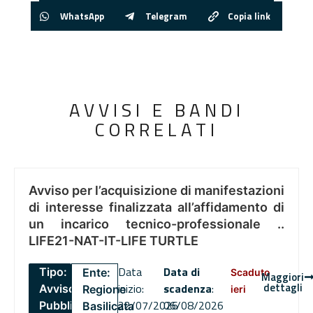
WhatsApp
Telegram
Copia link
AVVISI E BANDI
CORRELATI
Avviso per l’acquisizione di manifestazioni
di interesse finalizzata all’affidamento di
un incarico tecnico-professionale ..
LIFE21-NAT-IT-LIFE TURTLE
Data
Data di
Tipo:
Ente:
Scaduto
Maggiori
dettagli
inizio:
scadenza
:
Avviso
Regione
ieri
22/07/2026
06/08/2026
Pubblico
Basilicata