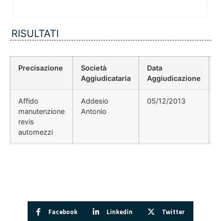
RISULTATI
Precisazione
Società
Data
P
Aggiudicataria
Aggiudicazione
Affido
Addesio
05/12/2013
manutenzione
Antonio
revis
automezzi
Facebook
Linkedin
Twitter