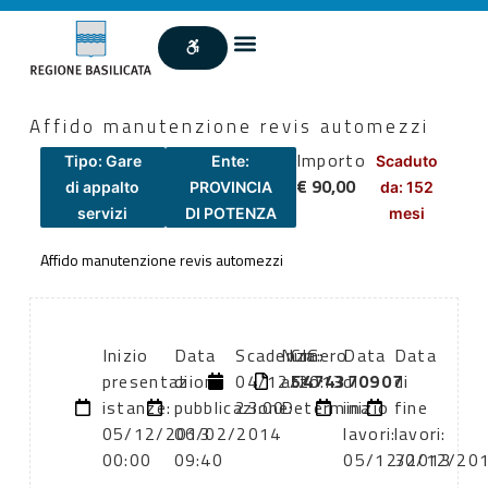
Affido manutenzione revis automezzi
Importo
Tipo: Gare
Ente:
Scaduto
€ 90,00
di appalto
PROVINCIA
da: 152
servizi
DI POTENZA
mesi
Affido manutenzione revis automezzi
Inizio
Data
Scadenza:
Numero
CIG:
Data
Data
presentazione
di
04/12/2013
atto:
5474370907
di
di
istanze:
pubblicazione:
23:00
Determina
inizio
fine
05/12/2013
06/02/2014
lavori:
lavori:
00:00
09:40
05/12/2013
30/12/20