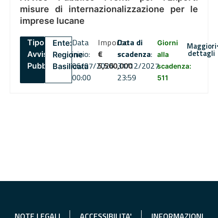
misure di internazionalizzazione per le
imprese lucane
Data
Importo
Data di
Tipo:
Ente:
Giorni
Maggiori
dettagli
inizio:
€
scadenza
:
Avviso
Regione
alla
06/07/2026
5,500,000
31/12/2027
Pubblico
Basilicata
scadenza:
00:00
23:59
511
NOTE LEGALI
ACCESSIBILITA'
INFORMAZIONI