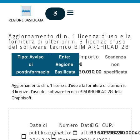
Aggiornamento di n. 1 licenza d’uso e la
fornitura di ulteriori n. 3 licenze d’uso
del software tecnico BIM ARCHICAD 28
Importo
Tipo: Avviso
Ente:
Scadenza
€
di
Regione
non
30.030,00
postinformazione
Basilicata
specificata
Aggiornamento di n. 1 licenza d’uso e la fornitura di ulteriori n.
3 licenze d’uso del software tecnico BIM ARCHICAD 28 della
Graphisoft
Data di
Numero
Data
CIG:
CUP:
pubblicazione:
atto:
atto:
B36AE7AA2A
G39E2300004