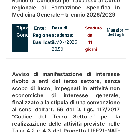
Bando di Concorso per l’accesso al Corso
regionale di Formazione Specifica in
Medicina Generale – triennio 2026/2029
Data di
Tipo:
Ente:
Scaduto
Maggiori
dettagli
scadenza
:
Concorsi
Regione
da:
27/07/2026
Basilicata
11
23:59
giorni
Avviso di manifestazione di interesse
rivolto a enti del terzo settore, senza
scopo di lucro, impegnati in attività non
economiche di interesse generale,
finalizzato alla stipula di una convenzione
ai sensi dell’art. 56 del D. Lgs. 117/2017
“Codice del Terzo Settore” per la
realizzazione delle attività previste nelle
Task 4.2 e 4.3 del Progetto LIFE21-NAT-