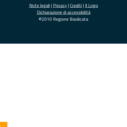
Note legali
|
Privacy
|
Crediti
|
Il Logo
Dichiarazione di accessibilità
©2010 Regione Basilicata