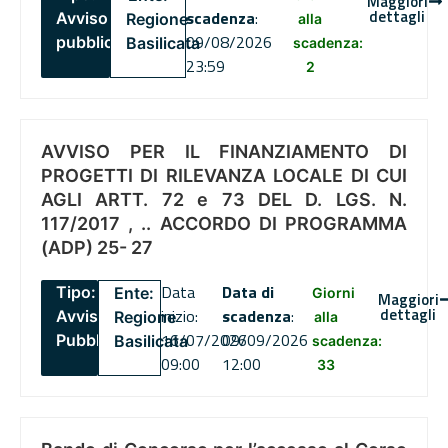
Maggiori
dettagli
scadenza
:
Avviso
Regione
alla
09/08/2026
pubblico
Basilicata
scadenza:
23:59
2
AVVISO PER IL FINANZIAMENTO DI
PROGETTI DI RILEVANZA LOCALE DI CUI
AGLI ARTT. 72 e 73 DEL D. LGS. N.
117/2017 , .. ACCORDO DI PROGRAMMA
(ADP) 25- 27
Data
Data di
Tipo:
Ente:
Giorni
Maggiori
dettagli
inizio:
scadenza
:
Avviso
Regione
alla
16/07/2026
09/09/2026
Pubblico
Basilicata
scadenza:
09:00
12:00
33