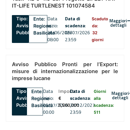
IT-LIFE TURTLENEST 101074584
Data
Data di
Tipo:
Ente:
Scaduto
Maggiori
dettagli
inizio:
scadenza
:
Avviso
Regione
da:
26/06/2026
06/07/2026
Pubblico
Basilicata
32
08:00
23:59
giorni
Avviso Pubblico Pronti per l’Export:
misure di internazionalizzazione per le
imprese lucane
Data
Importo
Data di
Tipo:
Ente:
Giorni
Maggiori
dettagli
inizio:
€
scadenza
:
Avviso
Regione
alla
06/07/2026
5,500,000
31/12/2027
Pubblico
Basilicata
scadenza:
00:00
23:59
511