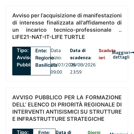
Avviso per l’acquisizione di manifestazioni
di interesse finalizzata all’affidamento di
un incarico tecnico-professionale ..
LIFE21-NAT-IT-LIFE TURTLE
Data
Data di
Tipo:
Ente:
Scaduto
Maggiori
dettagli
inizio:
scadenza
:
Avviso
Regione
ieri
22/07/2026
06/08/2026
Pubblico
Basilicata
09:00
23:59
AVVISO PUBBLICO PER LA FORMAZIONE
DELL’ ELENCO DI PRIORITÀ REGIONALE DI
INTERVENTI ANTISISMICI SU STRUTTURE
E INFRASTRUTTURE STRATEGICHE
Data di
Tipo:
Ente:
Giorni