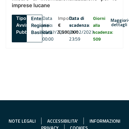
imprese lucane
Data
Importo
Data di
Tipo:
Ente:
Giorni
Maggiori
dettagli
inizio:
€
scadenza
:
Avviso
Regione
alla
06/07/2026
5,500,000
31/12/2027
Pubblico
Basilicata
scadenza:
00:00
23:59
509
NOTE LEGALI
ACCESSIBILITA'
INFORMAZIONI
PRIVACY
COOKIES