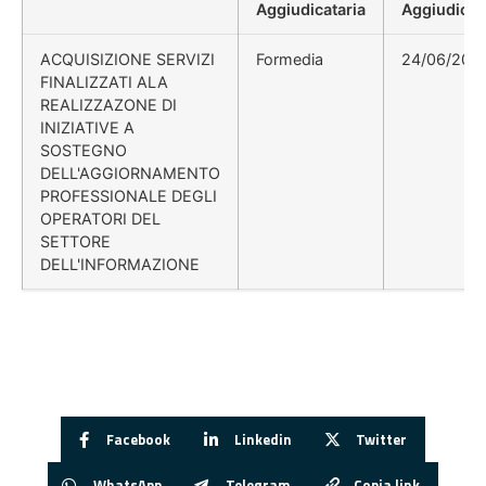
Aggiudicataria
Aggiudicaz
ACQUISIZIONE SERVIZI
Formedia
24/06/201
FINALIZZATI ALA
REALIZZAZONE DI
INIZIATIVE A
SOSTEGNO
DELL'AGGIORNAMENTO
PROFESSIONALE DEGLI
OPERATORI DEL
SETTORE
DELL'INFORMAZIONE
Facebook
Linkedin
Twitter
WhatsApp
Telegram
Copia link