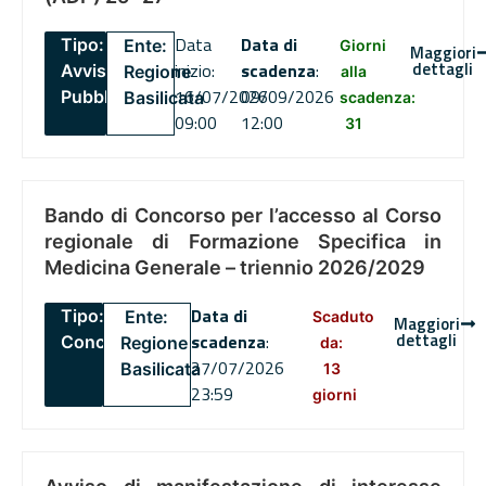
Data
Data di
Tipo:
Ente:
Giorni
Maggiori
dettagli
inizio:
scadenza
:
Avviso
Regione
alla
16/07/2026
09/09/2026
Pubblico
Basilicata
scadenza:
09:00
12:00
31
Bando di Concorso per l’accesso al Corso
regionale di Formazione Specifica in
Medicina Generale – triennio 2026/2029
Data di
Tipo:
Ente:
Scaduto
Maggiori
dettagli
scadenza
:
Concorsi
Regione
da:
27/07/2026
Basilicata
13
23:59
giorni