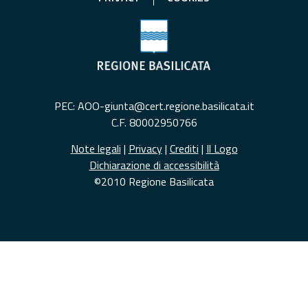
PEC: AOO-giunta@cert.regione.basilicata.it
C.F. 80002950766
Note legali
|
Privacy
|
Crediti
|
Il Logo
Dichiarazione di accessibilità
©2010 Regione Basilicata