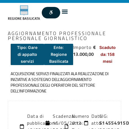
AGGIORNAMENTO PROFESSIONALE
PERSONALE GIORNALISTICO
Importo
€
Tipo: Gare
Ente:
Scaduto
13.000,00
di appalto
Regione
da: 158
servizi
Basilicata
mesi
ACQUISIZIONE SERVIZI FINALIZZATI ALA REALIZZAZONE DI
INIZIATIVE A SOSTEGNO DELL’AGGIORNAMENTO
PROFESSIONALE DEGLI OPERATORI DEL SETTORE
DELL’INFORMAZIONE
Data di
Scadenza:
Numero
Data
CIG:
pubblicazione:
15/05/2013
atto:
atto:
514554915