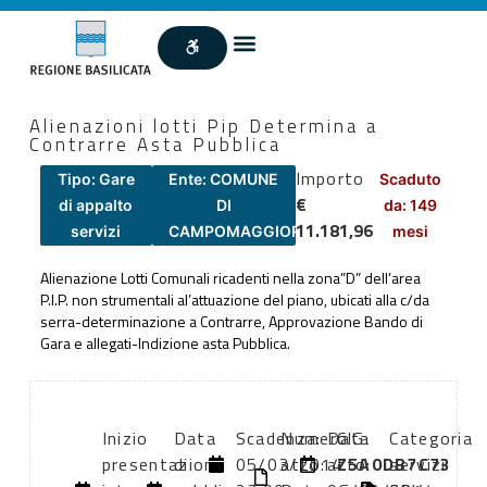
Alienazioni lotti Pip Determina a
Contrarre Asta Pubblica
Importo
Tipo: Gare
Ente: COMUNE
Scaduto
€
di appalto
DI
da: 149
11.181,96
servizi
CAMPOMAGGIORE
mesi
Alienazione Lotti Comunali ricadenti nella zona”D” dell’area
P.I.P. non strumentali al’attuazione del piano, ubicati alla c/da
serra-determinazione a Contrarre, Approvazione Bando di
Gara e allegati-Indizione asta Pubblica.
Inizio
Data
Scadenza:
Numero
Data
CIG:
Categoria
presentazione
di
05/03/2014
atto:
atto:
Z5A0DB7C73
servizi