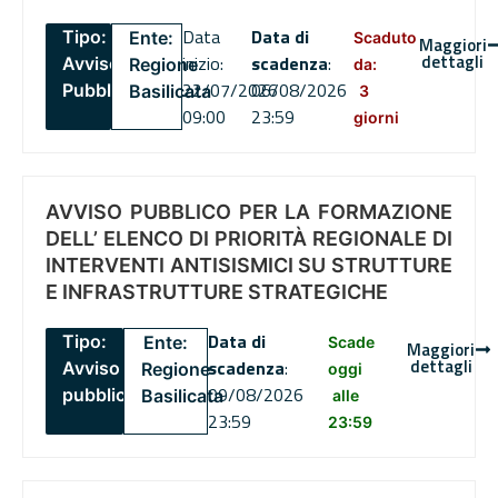
Data
Data di
Tipo:
Ente:
Scaduto
Maggiori
dettagli
inizio:
scadenza
:
Avviso
Regione
da:
22/07/2026
06/08/2026
Pubblico
Basilicata
3
09:00
23:59
giorni
AVVISO PUBBLICO PER LA FORMAZIONE
DELL’ ELENCO DI PRIORITÀ REGIONALE DI
INTERVENTI ANTISISMICI SU STRUTTURE
E INFRASTRUTTURE STRATEGICHE
Data di
Tipo:
Ente:
Scade
Maggiori
dettagli
scadenza
:
Avviso
Regione
oggi
09/08/2026
pubblico
Basilicata
alle
23:59
23:59