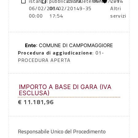
istanze:
pubblicazione:
23:00
Determina
06/02/2014
CPV:
06/02/2014
06/02/2014
9-35
Altri
00:00
17:54
servizi
Ente
: COMUNE DI CAMPOMAGGIORE
Procedura di aggiudicazione
: 01-
PROCEDURA APERTA
IMPORTO A BASE DI GARA (IVA
ESCLUSA)
€ 11.181,96
Responsabile Unico del Procedimento