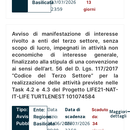
27/07/2026
Basilicata
13
23:59
giorni
Avviso di manifestazione di interesse
rivolto a enti del terzo settore, senza
scopo di lucro, impegnati in attività non
economiche di interesse generale,
finalizzato alla stipula di una convenzione
ai sensi dell’art. 56 del D. Lgs. 117/2017
“Codice del Terzo Settore” per la
realizzazione delle attività previste nelle
Task 4.2 e 4.3 del Progetto LIFE21-NAT-
IT-LIFE TURTLENEST 101074584
Data
Data di
Tipo:
Ente:
Scaduto
Maggiori
dettagli
inizio:
scadenza
:
Avviso
Regione
da:
26/06/2026
06/07/2026
Pubblico
Basilicata
34