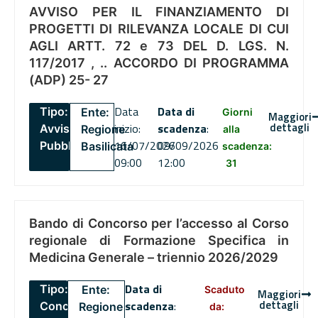
AVVISO PER IL FINANZIAMENTO DI
PROGETTI DI RILEVANZA LOCALE DI CUI
AGLI ARTT. 72 e 73 DEL D. LGS. N.
117/2017 , .. ACCORDO DI PROGRAMMA
(ADP) 25- 27
Data
Data di
Tipo:
Ente:
Giorni
Maggiori
dettagli
inizio:
scadenza
:
Avviso
Regione
alla
16/07/2026
09/09/2026
Pubblico
Basilicata
scadenza:
09:00
12:00
31
Bando di Concorso per l’accesso al Corso
regionale di Formazione Specifica in
Medicina Generale – triennio 2026/2029
Data di
Tipo:
Ente:
Scaduto
Maggiori
dettagli
scadenza
:
Concorsi
Regione
da: