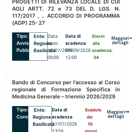
PROGETTI DI RILEVANZA LOCALE DI CUI
AGLI ARTT. 72 e 73 DEL D. LGS. N.
117/2017 , .. ACCORDO DI PROGRAMMA
(ADP) 25- 27
Data
Data di
Tipo:
Ente:
Giorni
Maggiori
dettagli
inizio:
scadenza
:
Avviso
Regione
alla
16/07/2026
09/09/2026
Pubblico
Basilicata
scadenza:
09:00
12:00
34
Bando di Concorso per l’accesso al Corso
regionale di Formazione Specifica in
Medicina Generale – triennio 2026/2029
Data di
Tipo:
Ente:
Scaduto
Maggiori
dettagli
scadenza
:
Concorsi
Regione
da:
27/07/2026
Basilicata
10
23:59
giorni