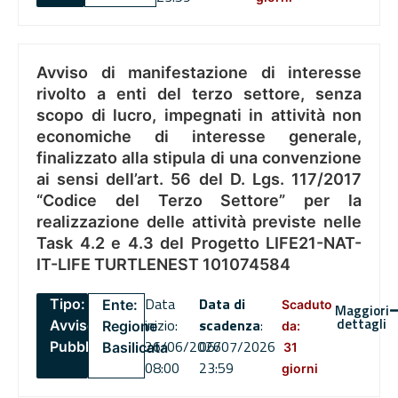
Avviso di manifestazione di interesse
rivolto a enti del terzo settore, senza
scopo di lucro, impegnati in attività non
economiche di interesse generale,
finalizzato alla stipula di una convenzione
ai sensi dell’art. 56 del D. Lgs. 117/2017
“Codice del Terzo Settore” per la
realizzazione delle attività previste nelle
Task 4.2 e 4.3 del Progetto LIFE21-NAT-
IT-LIFE TURTLENEST 101074584
Data
Data di
Tipo:
Ente:
Scaduto
Maggiori
dettagli
inizio:
scadenza
:
Avviso
Regione
da:
26/06/2026
06/07/2026
Pubblico
Basilicata
31
08:00
23:59
giorni