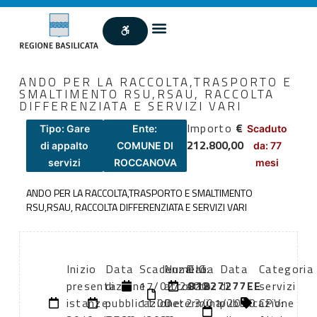
ANDO PER LA RACCOLTA,TRASPORTO E
SMALTIMENTO RSU,RSAU, RACCOLTA
DIFFERENZIATA E SERVIZI VARI
Importo
€
Tipo: Gare
Ente:
Scaduto
212.800,00
di appalto
COMUNE DI
da: 77
servizi
ROCCANOVA
mesi
ANDO PER LA RACCOLTA,TRASPORTO E SMALTIMENTO
RSU,RSAU, RACCOLTA DIFFERENZIATA E SERVIZI VARI
Inizio
Data
Scadenza:
Numero
Data
CIG:
Data
Categoria
presentazione
di
17/02/2020
atto:
atto:
81827277EE
di
servizi
istanze:
pubblicazione:
11:00
Determina
23/01/2020
pubblicazione
CPV: