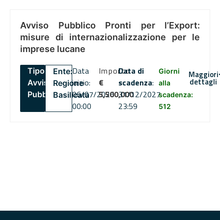
Avviso Pubblico Pronti per l’Export:
misure di internazionalizzazione per le
imprese lucane
Data
Importo
Data di
Tipo:
Ente:
Giorni
Maggiori
dettagli
inizio:
€
scadenza
:
Avviso
Regione
alla
06/07/2026
5,500,000
31/12/2027
Pubblico
Basilicata
scadenza:
00:00
23:59
512