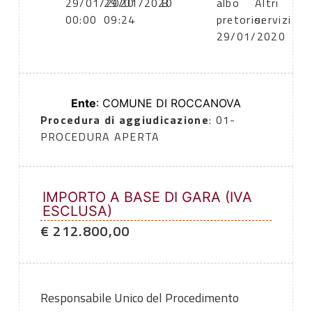
29/01/2020
29/01/2020
8
albo
Altri
00:00
09:24
pretorio:
servizi
29/01/2020
Ente
: COMUNE DI ROCCANOVA
Procedura di aggiudicazione
: 01-
PROCEDURA APERTA
IMPORTO A BASE DI GARA (IVA
ESCLUSA)
€ 212.800,00
Responsabile Unico del Procedimento