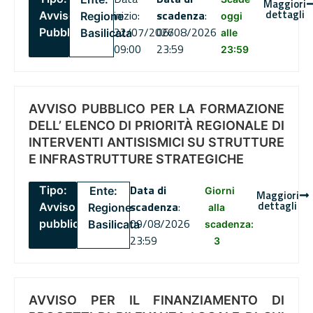
Maggiori
dettagli
inizio:
scadenza
:
Avviso
Regione
oggi
22/07/2026
06/08/2026
Pubblico
Basilicata
alle
09:00
23:59
23:59
AVVISO PUBBLICO PER LA FORMAZIONE
DELL’ ELENCO DI PRIORITÀ REGIONALE DI
INTERVENTI ANTISISMICI SU STRUTTURE
E INFRASTRUTTURE STRATEGICHE
Data di
Tipo:
Ente:
Giorni
Maggiori
dettagli
scadenza
:
Avviso
Regione
alla
09/08/2026
pubblico
Basilicata
scadenza:
23:59
3
AVVISO PER IL FINANZIAMENTO DI