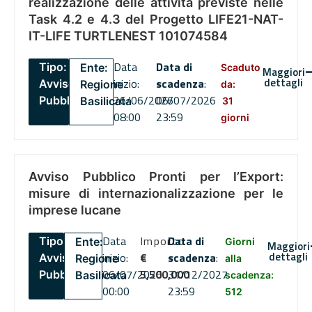
realizzazione delle attività previste nelle
Task 4.2 e 4.3 del Progetto LIFE21-NAT-
IT-LIFE TURTLENEST 101074584
Data
Data di
Tipo:
Ente:
Scaduto
Maggiori
dettagli
inizio:
scadenza
:
Avviso
Regione
da:
26/06/2026
06/07/2026
Pubblico
Basilicata
31
08:00
23:59
giorni
Avviso Pubblico Pronti per l’Export:
misure di internazionalizzazione per le
imprese lucane
Data
Importo
Data di
Tipo:
Ente:
Giorni
Maggiori
dettagli
inizio:
€
scadenza
:
Avviso
Regione
alla
06/07/2026
5,500,000
31/12/2027
Pubblico
Basilicata
scadenza:
00:00
23:59
512