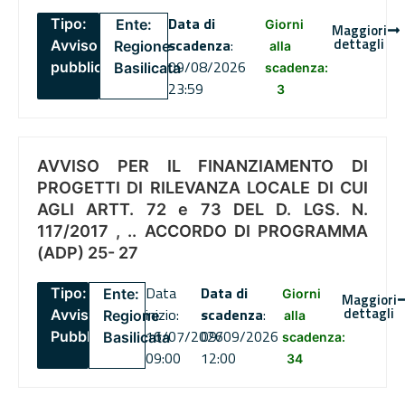
Data di
Tipo:
Ente:
Giorni
Maggiori
dettagli
scadenza
:
Avviso
Regione
alla
09/08/2026
pubblico
Basilicata
scadenza:
23:59
3
AVVISO PER IL FINANZIAMENTO DI
PROGETTI DI RILEVANZA LOCALE DI CUI
AGLI ARTT. 72 e 73 DEL D. LGS. N.
117/2017 , .. ACCORDO DI PROGRAMMA
(ADP) 25- 27
Data
Data di
Tipo:
Ente:
Giorni
Maggiori
dettagli
inizio:
scadenza
:
Avviso
Regione
alla
16/07/2026
09/09/2026
Pubblico
Basilicata
scadenza:
09:00
12:00
34