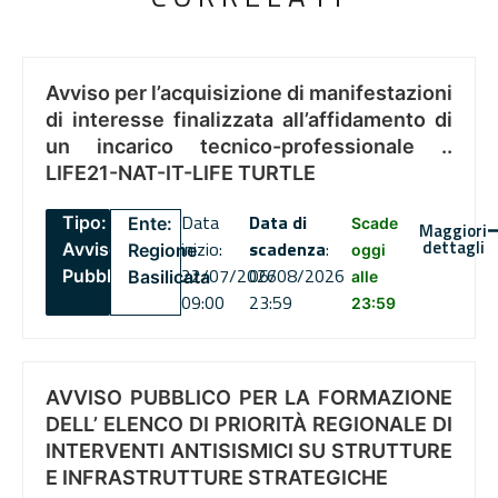
Avviso per l’acquisizione di manifestazioni
di interesse finalizzata all’affidamento di
un incarico tecnico-professionale ..
LIFE21-NAT-IT-LIFE TURTLE
Data
Data di
Tipo:
Ente:
Scade
Maggiori
dettagli
inizio:
scadenza
:
Avviso
Regione
oggi
22/07/2026
06/08/2026
Pubblico
Basilicata
alle
09:00
23:59
23:59
AVVISO PUBBLICO PER LA FORMAZIONE
DELL’ ELENCO DI PRIORITÀ REGIONALE DI
INTERVENTI ANTISISMICI SU STRUTTURE
E INFRASTRUTTURE STRATEGICHE