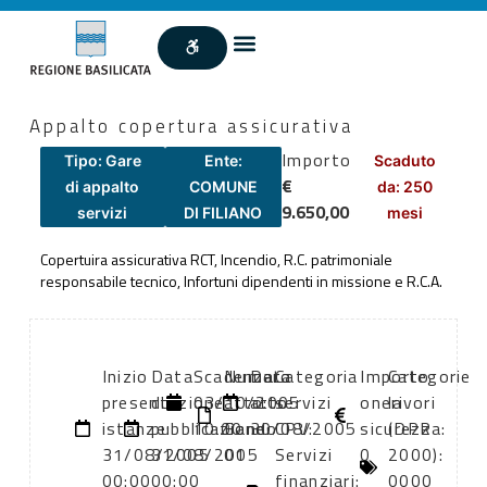
Appalto copertura assicurativa
Importo
Tipo: Gare
Ente:
Scaduto
€
di appalto
COMUNE
da: 250
9.650,00
servizi
DI FILIANO
mesi
Copertuira assicurativa RCT, Incendio, R.C. patrimoniale
responsabile tecnico, Infortuni dipendenti in missione e R.C.A.
Inizio
Data
Scadenza:
Numero
Data
Categoria
Importo
Categorie
presentazione
di
03/10/2005
atto:
atto:
servizi
oneri
lavori
istanze:
pubblicazione:
10:00
Bando
30/08/2005
CPV:
sicurezza:
(DPR
31/08/2005
31/08/2005
01
Servizi
0
2000):
00:00
00:00
finanziari:
0000