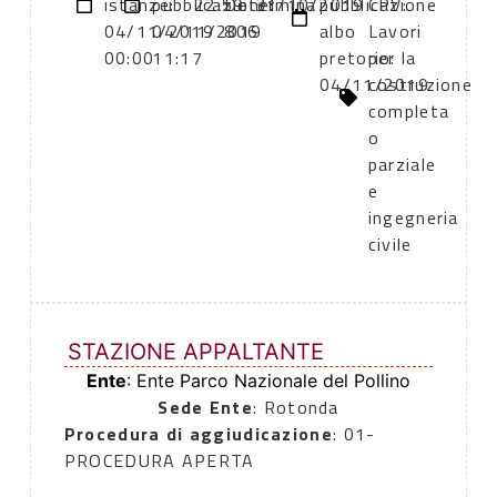
istanze:
pubblicazione:
22:59
Determina
31/10/2019
pubblicazione
CPV:
04/11/2019
04/11/2019
806
albo
Lavori
00:00
11:17
pretorio:
per la
04/11/2019
costruzione
completa
o
parziale
e
ingegneria
civile
STAZIONE APPALTANTE
Ente
: Ente Parco Nazionale del Pollino
Sede Ente
: Rotonda
Procedura di aggiudicazione
: 01-
PROCEDURA APERTA