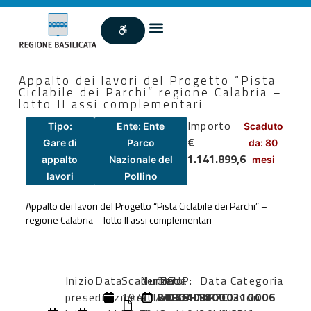
Appalto dei lavori del Progetto “Pista
Ciclabile dei Parchi” regione Calabria –
lotto II assi complementari
Importo
Tipo:
Ente: Ente
Scaduto
€
Gare di
Parco
da: 80
1.141.899,6
appalto
Nazionale del
mesi
lavori
Pollino
Appalto dei lavori del Progetto “Pista Ciclabile dei Parchi” –
regione Calabria – lotto II assi complementari
Inizio
Data
Scadenza:
Numero
CIG:
Data
CUP:
Data
Categoria
presentazione
di
19/11/2019
atto:
8080403F7C
atto:
D65H18000310006
di
lavori