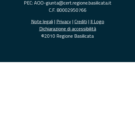
PEC: AOO-giunta@cert.regione.basilicata.it
C.F. 80002950766
Note legali
|
Privacy
|
Crediti
|
Il Logo
Dichiarazione di accessibilità
©2010 Regione Basilicata