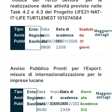
realizzazione delle attività previste nelle
Task 4.2 e 4.3 del Progetto LIFE21-NAT-
IT-LIFE TURTLENEST 101074584
Data
Data di
Tipo:
Ente:
Scaduto
Maggiori
dettagli
inizio:
scadenza
:
Avviso
Regione
da:
26/06/2026
06/07/2026
Pubblico
Basilicata
31
08:00
23:59
giorni
Avviso Pubblico Pronti per l’Export:
misure di internazionalizzazione per le
imprese lucane
Data
Importo
Data di
Tipo:
Ente:
Giorni
Maggiori
dettagli
inizio:
€
scadenza
:
Avviso
Regione
alla
06/07/2026
5,500,000
31/12/2027
Pubblico
Basilicata
scadenza:
00:00
23:59
512