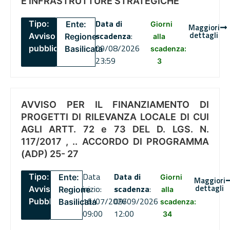
E INFRASTRUTTURE STRATEGICHE
Data di
Tipo:
Ente:
Giorni
Maggiori
dettagli
scadenza
:
Avviso
Regione
alla
09/08/2026
pubblico
Basilicata
scadenza:
23:59
3
AVVISO PER IL FINANZIAMENTO DI
PROGETTI DI RILEVANZA LOCALE DI CUI
AGLI ARTT. 72 e 73 DEL D. LGS. N.
117/2017 , .. ACCORDO DI PROGRAMMA
(ADP) 25- 27
Data
Data di
Tipo:
Ente:
Giorni
Maggiori
dettagli
inizio:
scadenza
:
Avviso
Regione
alla
16/07/2026
09/09/2026
Pubblico
Basilicata
scadenza:
09:00
12:00
34