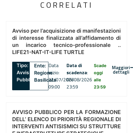
CORRELATI
Avviso per l’acquisizione di manifestazioni
di interesse finalizzata all’affidamento di
un incarico tecnico-professionale ..
LIFE21-NAT-IT-LIFE TURTLE
Data
Data di
Tipo:
Ente:
Scade
Maggiori
dettagli
inizio:
scadenza
:
Avviso
Regione
oggi
22/07/2026
06/08/2026
Pubblico
Basilicata
alle
09:00
23:59
23:59
AVVISO PUBBLICO PER LA FORMAZIONE
DELL’ ELENCO DI PRIORITÀ REGIONALE DI
INTERVENTI ANTISISMICI SU STRUTTURE