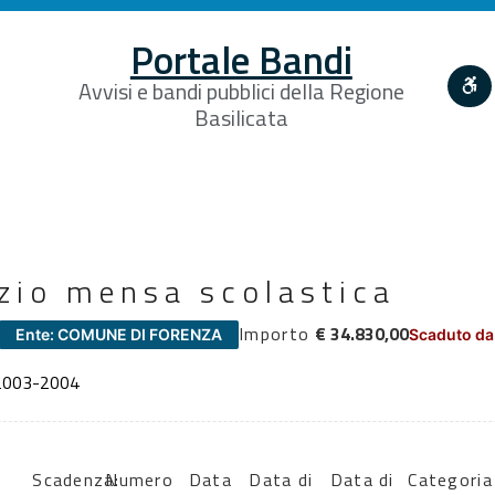
Portale Bandi
Avvisi e bandi pubblici della Regione
Basilicata
izio mensa scolastica
Importo
€ 34.830,00
Ente: COMUNE DI FORENZA
Scaduto da
 2003-2004
Scadenza:
Numero
Data
Data di
Data di
Categoria