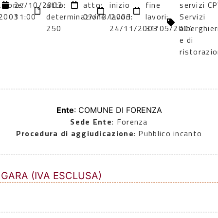
azione:
27/10/2003
atto:
atto:
inizio
fine
servizi CP
2003
11:00
determinazione
07/10/2003
lavori:
lavori:
Servizi
250
24/11/2003
31/05/2004
alberghier
e di
ristorazi
Ente
: COMUNE DI FORENZA
Sede Ente
: Forenza
Procedura di aggiudicazione
: Pubblico incanto
 GARA (IVA ESCLUSA)