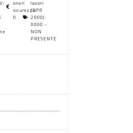
V:
oneri
lavori
sicurezza:
(DPR
i
0
2000):
0000 -
one
NON
PRESENTE