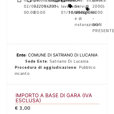
istanze:
pubblicazione:
12:00
DETERMINA
01/09/2004
inizio
fine
CPV:
sicurezza:
(DPR
02/09/2004
02/09/2004
331
lavori:
lavori:
Servizi
0
2000):
00:00
00:00
01/10/2004
30/06/2005
alberghieri
0000
e di
-
ristorazione
NON
PRESENT
Ente
: COMUNE DI SATRIANO DI LUCANIA
Sede Ente
: Satriano Di Lucania
Procedura di aggiudicazione
: Pubblico
incanto
IMPORTO A BASE DI GARA (IVA
ESCLUSA)
€ 3,00