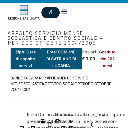
APPALTO SERVIZIO MENSE:
SCOLASTICA E CENTRO SOCIALE –
PERIODO OTTOBRE 2004/2005
Importo
Tipo: Gare
Ente: COMUNE
Scaduto
€ 3,00
di appalto
DI SATRIANO DI
da: 262
servizi
LUCANIA
mesi
BANDO DI GARA PER AFFIDAMENTO SERVIZIO
MENSE:SCOLASTICA E CENTRO SOCIALE PERIODO OTTOBRE
2004/2005
Inizio
Data
Scadenza:
Numero
Data
Data
Data
Categoria
Importo
Categorie
presentazione
di
21/09/2004
atto:
atto:
di
di
servizi
oneri
lavori