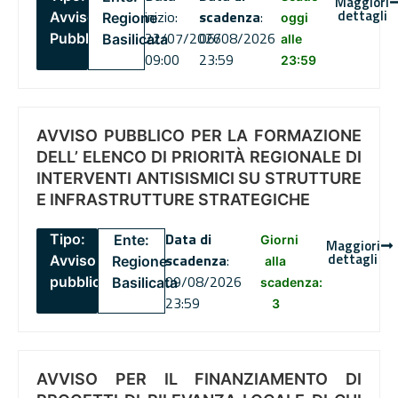
Maggiori
dettagli
inizio:
scadenza
:
Avviso
Regione
oggi
22/07/2026
06/08/2026
Pubblico
Basilicata
alle
09:00
23:59
23:59
AVVISO PUBBLICO PER LA FORMAZIONE
DELL’ ELENCO DI PRIORITÀ REGIONALE DI
INTERVENTI ANTISISMICI SU STRUTTURE
E INFRASTRUTTURE STRATEGICHE
Data di
Tipo:
Ente:
Giorni
Maggiori
dettagli
scadenza
:
Avviso
Regione
alla
09/08/2026
pubblico
Basilicata
scadenza:
23:59
3
AVVISO PER IL FINANZIAMENTO DI