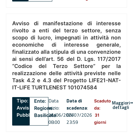
Avviso di manifestazione di interesse
rivolto a enti del terzo settore, senza
scopo di lucro, impegnati in attività non
economiche di interesse generale,
finalizzato alla stipula di una convenzione
ai sensi dell’art. 56 del D. Lgs. 117/2017
“Codice del Terzo Settore” per la
realizzazione delle attività previste nelle
Task 4.2 e 4.3 del Progetto LIFE21-NAT-
IT-LIFE TURTLENEST 101074584
Data
Data di
Tipo:
Ente:
Scaduto
Maggiori
dettagli
inizio:
scadenza
:
Avviso
Regione
da:
26/06/2026
06/07/2026
Pubblico
Basilicata
31
08:00
23:59
giorni