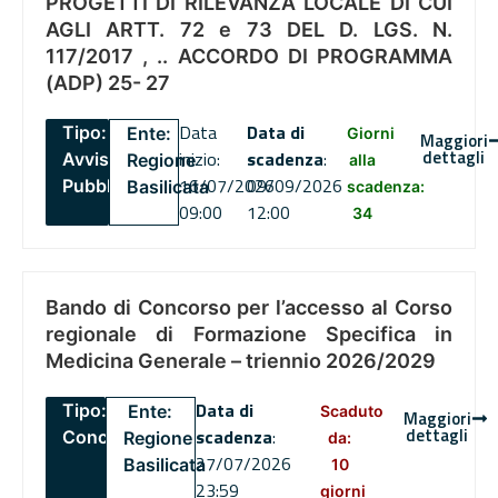
PROGETTI DI RILEVANZA LOCALE DI CUI
AGLI ARTT. 72 e 73 DEL D. LGS. N.
117/2017 , .. ACCORDO DI PROGRAMMA
(ADP) 25- 27
Data
Data di
Tipo:
Ente:
Giorni
Maggiori
dettagli
inizio:
scadenza
:
Avviso
Regione
alla
16/07/2026
09/09/2026
Pubblico
Basilicata
scadenza:
09:00
12:00
34
Bando di Concorso per l’accesso al Corso
regionale di Formazione Specifica in
Medicina Generale – triennio 2026/2029
Data di
Tipo:
Ente:
Scaduto
Maggiori
dettagli
scadenza
:
Concorsi
Regione
da:
27/07/2026
Basilicata
10
23:59
giorni