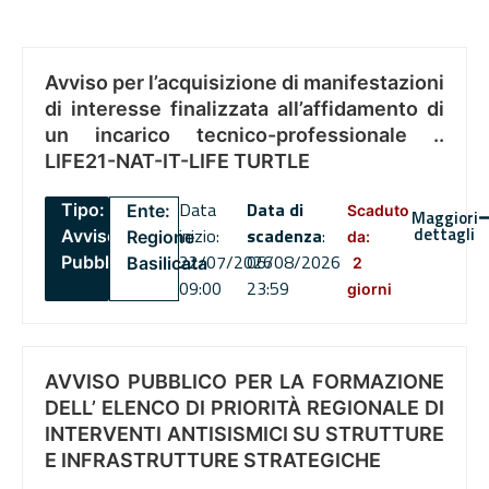
Avviso per l’acquisizione di manifestazioni
di interesse finalizzata all’affidamento di
un incarico tecnico-professionale ..
LIFE21-NAT-IT-LIFE TURTLE
Data
Data di
Tipo:
Ente:
Scaduto
Maggiori
dettagli
inizio:
scadenza
:
Avviso
Regione
da:
22/07/2026
06/08/2026
Pubblico
Basilicata
2
09:00
23:59
giorni
AVVISO PUBBLICO PER LA FORMAZIONE
DELL’ ELENCO DI PRIORITÀ REGIONALE DI
INTERVENTI ANTISISMICI SU STRUTTURE
E INFRASTRUTTURE STRATEGICHE