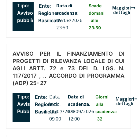
Data di
Tipo:
Ente:
Scade
Maggiori
dettagli
scadenza
:
Avviso
Regione
domani
09/08/2026
pubblico
Basilicata
alle
23:59
23:59
AVVISO PER IL FINANZIAMENTO DI
PROGETTI DI RILEVANZA LOCALE DI CUI
AGLI ARTT. 72 e 73 DEL D. LGS. N.
117/2017 , .. ACCORDO DI PROGRAMMA
(ADP) 25- 27
Data
Data di
Tipo:
Ente:
Giorni
Maggiori
dettagli
inizio:
scadenza
:
Avviso
Regione
alla
16/07/2026
09/09/2026
Pubblico
Basilicata
scadenza:
09:00
12:00
32