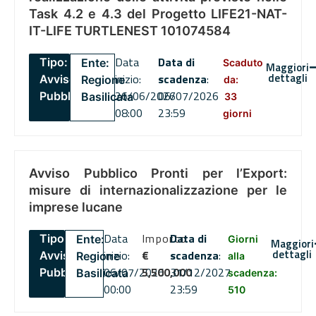
Task 4.2 e 4.3 del Progetto LIFE21-NAT-
IT-LIFE TURTLENEST 101074584
Data
Data di
Tipo:
Ente:
Scaduto
Maggiori
dettagli
inizio:
scadenza
:
Avviso
Regione
da:
26/06/2026
06/07/2026
Pubblico
Basilicata
33
08:00
23:59
giorni
Avviso Pubblico Pronti per l’Export:
misure di internazionalizzazione per le
imprese lucane
Data
Importo
Data di
Tipo:
Ente:
Giorni
Maggiori
dettagli
inizio:
€
scadenza
:
Avviso
Regione
alla
06/07/2026
5,500,000
31/12/2027
Pubblico
Basilicata
scadenza:
00:00
23:59
510