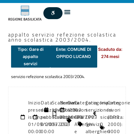
appalto servizio refezione scolastica
anno scolastica 2003/2004.
Tipo: Gare di
Ente: COMUNE DI
Scaduto da:
appalto
OPPIDO LUCANO
274 mesi
servizi
servizio refezione scolastica 2003/2004.
Inizio
Data
Scadenza:
Numero
Data
Categoria
Categoria
Importo
Categorie
presentazione
di
16/09/2003
atto:
atto:
lavori
servizi
oneri
lavori
istanze:
pubblicazione:
10:00
determina
26/08/2003
CPV:
CPV:
sicurezza:
(DPR
01/09/2003
01/09/2003
252
Alberghi
Servizi
0
2000):
00:00
00:00
e
alberghieri
0000