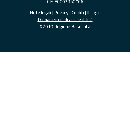
C.F. 80002950766
Note legali
|
Privacy
|
Crediti
|
Il Logo
Dichiarazione di accessibilità
©2010 Regione Basilicata