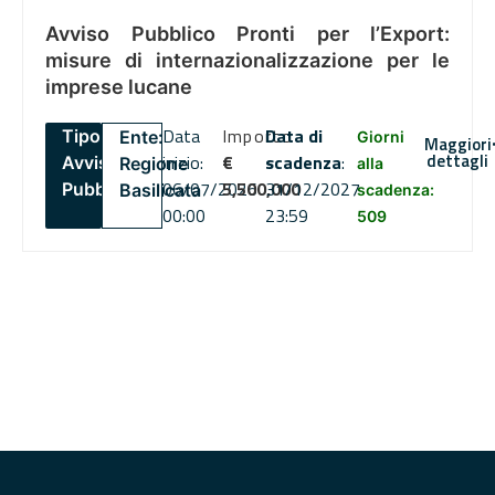
Avviso Pubblico Pronti per l’Export:
misure di internazionalizzazione per le
imprese lucane
Data
Importo
Data di
Tipo:
Ente:
Giorni
Maggiori
dettagli
inizio:
€
scadenza
:
Avviso
Regione
alla
06/07/2026
5,500,000
31/12/2027
Pubblico
Basilicata
scadenza:
00:00
23:59
509