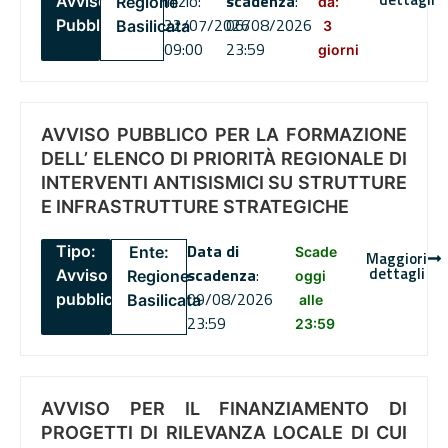
inizio:
scadenza
:
Avviso
Regione
da:
22/07/2026
06/08/2026
Pubblico
Basilicata
3
09:00
23:59
giorni
AVVISO PUBBLICO PER LA FORMAZIONE
DELL’ ELENCO DI PRIORITÀ REGIONALE DI
INTERVENTI ANTISISMICI SU STRUTTURE
E INFRASTRUTTURE STRATEGICHE
Data di
Tipo:
Ente:
Scade
Maggiori
dettagli
scadenza
:
Avviso
Regione
oggi
09/08/2026
pubblico
Basilicata
alle
23:59
23:59
AVVISO PER IL FINANZIAMENTO DI
PROGETTI DI RILEVANZA LOCALE DI CUI