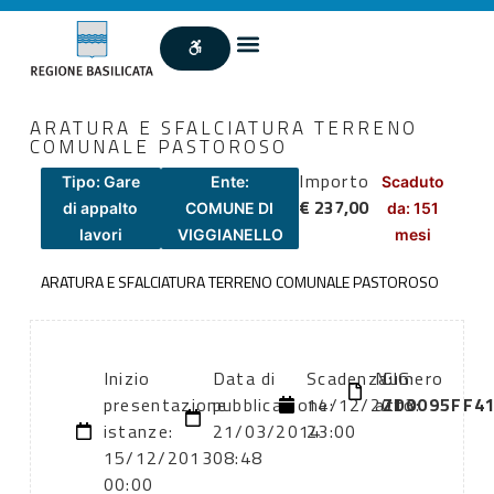
ARATURA E SFALCIATURA TERRENO
COMUNALE PASTOROSO
Importo
Tipo: Gare
Ente:
Scaduto
€ 237,00
di appalto
COMUNE DI
da: 151
lavori
VIGGIANELLO
mesi
ARATURA E SFALCIATURA TERRENO COMUNALE PASTOROSO
Inizio
Data di
Scadenza:
Numero
CIG:
presentazione
pubblicazione:
14/12/2013
atto:
ZD0095FF4
istanze:
21/03/2014
23:00
15/12/2013
08:48
00:00