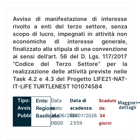
Avviso di manifestazione di interesse
rivolto a enti del terzo settore, senza
scopo di lucro, impegnati in attività non
economiche di interesse generale,
finalizzato alla stipula di una convenzione
ai sensi dell’art. 56 del D. Lgs. 117/2017
“Codice del Terzo Settore” per la
realizzazione delle attività previste nelle
Task 4.2 e 4.3 del Progetto LIFE21-NAT-
IT-LIFE TURTLENEST 101074584
Data
Data di
Tipo:
Ente:
Scaduto
Maggiori
dettagli
inizio:
scadenza
:
Avviso
Regione
da:
26/06/2026
06/07/2026
Pubblico
Basilicata
34
08:00
23:59
giorni