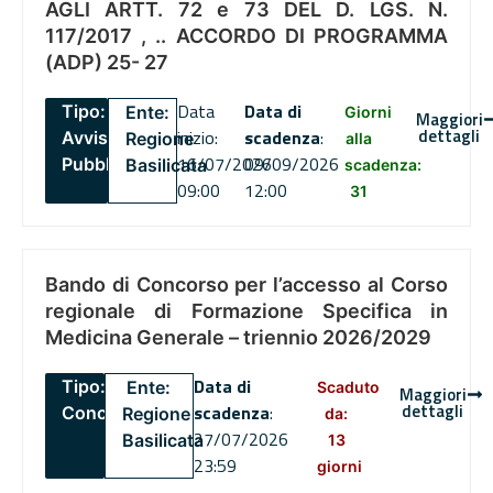
AGLI ARTT. 72 e 73 DEL D. LGS. N.
117/2017 , .. ACCORDO DI PROGRAMMA
(ADP) 25- 27
Data
Data di
Tipo:
Ente:
Giorni
Maggiori
dettagli
inizio:
scadenza
:
Avviso
Regione
alla
16/07/2026
09/09/2026
Pubblico
Basilicata
scadenza:
09:00
12:00
31
Bando di Concorso per l’accesso al Corso
regionale di Formazione Specifica in
Medicina Generale – triennio 2026/2029
Data di
Tipo:
Ente:
Scaduto
Maggiori
dettagli
scadenza
:
Concorsi
Regione
da:
27/07/2026
Basilicata
13
23:59
giorni