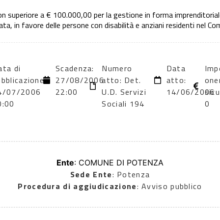
 superiore a € 100.000,00 per la gestione in forma imprenditoriale
, in favore delle persone con disabilità e anziani residenti nel C
ata di
Scadenza:
Numero
Data
Imp
bblicazione:
27/08/2006
atto: Det.
atto:
one
4/07/2006
22:00
U.D. Servizi
14/06/2006
sic
0:00
Sociali 194
0
Ente
: COMUNE DI POTENZA
Sede Ente
: Potenza
Procedura di aggiudicazione
: Avviso pubblico