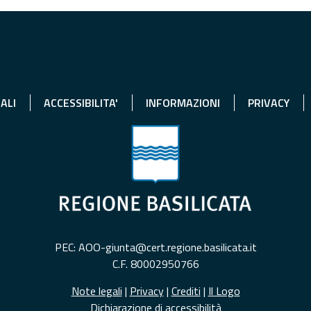
ALI
ACCESSIBILITA'
INFORMAZIONI
PRIVACY
PEC: AOO-giunta@cert.regione.basilicata.it
C.F. 80002950766
Note legali
|
Privacy
|
Crediti
|
Il Logo
Dichiarazione di accessibilità