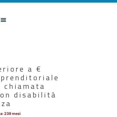
riore a €
prenditoriale
a chiamata
on disabilità
nza
a: 239 mesi