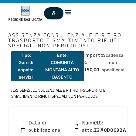
ASSISENZA CONSULENZIALE E RITIRO
TRASPORTO E SMALTIMENTO RIFIUTI
SPECIALI NON PERICOLOSI
Importo
Tipo:
Ente:
Scadenza
€
Gare di
COMUNITÀ
non
150,00
appalto
MONTANA ALTO
specificata
servizi
BASENTO
ASSISENZA CONSULENZIALE E RITIRO TRASPORTO E
SMALTIMENTO RIFIUTI SPECIALI NON PERICOLOSI
Data di
Numero
CIG:
pubblicazione:
atto:
Z3A0D0032A