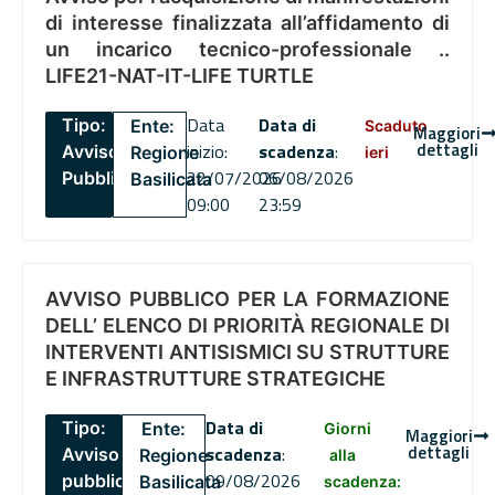
di interesse finalizzata all’affidamento di
un incarico tecnico-professionale ..
LIFE21-NAT-IT-LIFE TURTLE
Data
Data di
Tipo:
Ente:
Scaduto
Maggiori
dettagli
inizio:
scadenza
:
Avviso
Regione
ieri
22/07/2026
06/08/2026
Pubblico
Basilicata
09:00
23:59
AVVISO PUBBLICO PER LA FORMAZIONE
DELL’ ELENCO DI PRIORITÀ REGIONALE DI
INTERVENTI ANTISISMICI SU STRUTTURE
E INFRASTRUTTURE STRATEGICHE
Data di
Tipo:
Ente:
Giorni
Maggiori
dettagli
scadenza
:
Avviso
Regione
alla
09/08/2026
pubblico
Basilicata
scadenza: