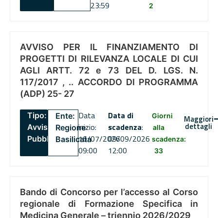
23:59
2
AVVISO PER IL FINANZIAMENTO DI
PROGETTI DI RILEVANZA LOCALE DI CUI
AGLI ARTT. 72 e 73 DEL D. LGS. N.
117/2017 , .. ACCORDO DI PROGRAMMA
(ADP) 25- 27
Data
Data di
Tipo:
Ente:
Giorni
Maggiori
dettagli
inizio:
scadenza
:
Avviso
Regione
alla
16/07/2026
09/09/2026
Pubblico
Basilicata
scadenza:
09:00
12:00
33
Bando di Concorso per l’accesso al Corso
regionale di Formazione Specifica in
Medicina Generale – triennio 2026/2029