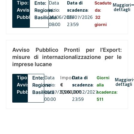
Data
Data di
Tipo:
Ente:
Scaduto
Maggiori
dettagli
inizio:
scadenza
:
Avviso
Regione
da:
26/06/2026
06/07/2026
Pubblico
Basilicata
32
08:00
23:59
giorni
Avviso Pubblico Pronti per l’Export:
misure di internazionalizzazione per le
imprese lucane
Data
Importo
Data di
Tipo:
Ente:
Giorni
Maggiori
dettagli
inizio:
€
scadenza
:
Avviso
Regione
alla
06/07/2026
5,500,000
31/12/2027
Pubblico
Basilicata
scadenza:
00:00
23:59
511