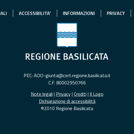
ALI
ACCESSIBILITA'
INFORMAZIONI
PRIVACY
PEC: AOO-giunta@cert.regione.basilicata.it
C.F. 80002950766
Note legali
|
Privacy
|
Crediti
|
Il Logo
Dichiarazione di accessibilità
©2010 Regione Basilicata