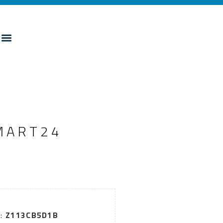
SMART24
G:
Z113CB5D1B