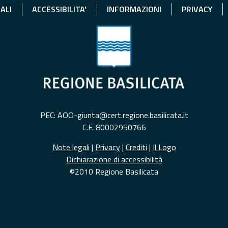
ALI
ACCESSIBILITA'
INFORMAZIONI
PRIVACY
PEC: AOO-giunta@cert.regione.basilicata.it
C.F. 80002950766
Note legali
|
Privacy
|
Crediti
|
Il Logo
Dichiarazione di accessibilità
©2010 Regione Basilicata