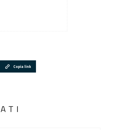
Copia link
ATI