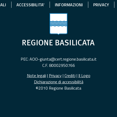
ALI
ACCESSIBILITA'
INFORMAZIONI
PRIVACY
PEC: AOO-giunta@cert.regione.basilicata.it
C.F. 80002950766
Note legali
|
Privacy
|
Crediti
|
Il Logo
Dichiarazione di accessibilità
©2010 Regione Basilicata