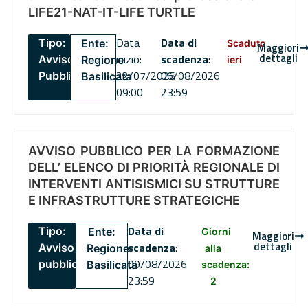
LIFE21-NAT-IT-LIFE TURTLE
Data
Data di
Tipo:
Ente:
Scaduto
Maggiori
dettagli
inizio:
scadenza
:
Avviso
Regione
ieri
22/07/2026
06/08/2026
Pubblico
Basilicata
09:00
23:59
AVVISO PUBBLICO PER LA FORMAZIONE
DELL’ ELENCO DI PRIORITÀ REGIONALE DI
INTERVENTI ANTISISMICI SU STRUTTURE
E INFRASTRUTTURE STRATEGICHE
Data di
Tipo:
Ente:
Giorni
Maggiori
dettagli
scadenza
:
Avviso
Regione
alla
09/08/2026
pubblico
Basilicata
scadenza:
23:59
2