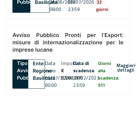
26/06/2026
06/07/2026
Pubblico
Basilicata
32
08:00
23:59
giorni
Avviso Pubblico Pronti per l’Export:
misure di internazionalizzazione per le
imprese lucane
Data
Importo
Data di
Tipo:
Ente:
Giorni
Maggiori
dettagli
inizio:
€
scadenza
:
Avviso
Regione
alla
06/07/2026
5,500,000
31/12/2027
Pubblico
Basilicata
scadenza:
00:00
23:59
511