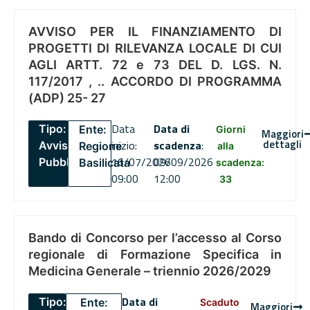
AVVISO PER IL FINANZIAMENTO DI
PROGETTI DI RILEVANZA LOCALE DI CUI
AGLI ARTT. 72 e 73 DEL D. LGS. N.
117/2017 , .. ACCORDO DI PROGRAMMA
(ADP) 25- 27
Data
Data di
Tipo:
Ente:
Giorni
Maggiori
dettagli
inizio:
scadenza
:
Avviso
Regione
alla
16/07/2026
09/09/2026
Pubblico
Basilicata
scadenza:
09:00
12:00
33
Bando di Concorso per l’accesso al Corso
regionale di Formazione Specifica in
Medicina Generale – triennio 2026/2029
Data di
Tipo:
Ente:
Scaduto
Maggiori