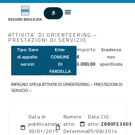
ATTIVITA’ DI ORIENTEERING –
PRESTAZIONI DI SERVIZIO
Importo
Tipo: Gare
Ente:
Scadenza
€
di appalto
COMUNE
non
3.000,00
servizi
DI
specificata
FARDELLA
IMPEGNO SPESA ATTIVITA’ DI ORIENTEERING – PRESTAZIONI DI
SERVIZIO –
Data di
Numero
Data
CIG:
pubblicazione:
atto:
atto:
Z880FE3603
30/01/2015
Determina
05/08/2014