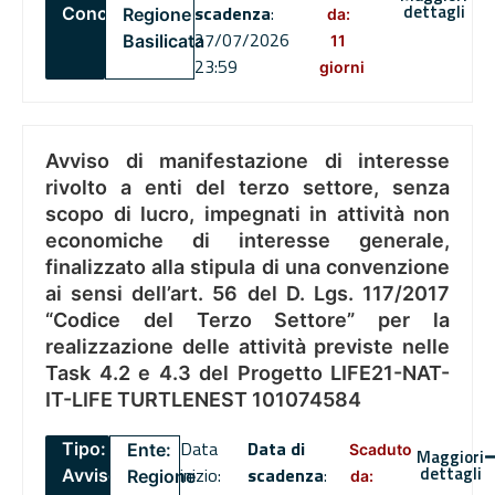
dettagli
scadenza
:
Concorsi
Regione
da:
27/07/2026
Basilicata
11
23:59
giorni
Avviso di manifestazione di interesse
rivolto a enti del terzo settore, senza
scopo di lucro, impegnati in attività non
economiche di interesse generale,
finalizzato alla stipula di una convenzione
ai sensi dell’art. 56 del D. Lgs. 117/2017
“Codice del Terzo Settore” per la
realizzazione delle attività previste nelle
Task 4.2 e 4.3 del Progetto LIFE21-NAT-
IT-LIFE TURTLENEST 101074584
Data
Data di
Tipo:
Ente:
Scaduto
Maggiori
dettagli
inizio:
scadenza
:
Avviso
Regione
da: