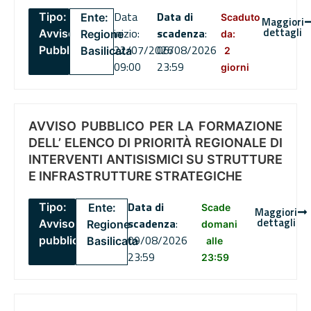
Data
Data di
Tipo:
Ente:
Scaduto
Maggiori
dettagli
inizio:
scadenza
:
Avviso
Regione
da:
22/07/2026
06/08/2026
Pubblico
Basilicata
2
09:00
23:59
giorni
AVVISO PUBBLICO PER LA FORMAZIONE
DELL’ ELENCO DI PRIORITÀ REGIONALE DI
INTERVENTI ANTISISMICI SU STRUTTURE
E INFRASTRUTTURE STRATEGICHE
Data di
Tipo:
Ente:
Scade
Maggiori
dettagli
scadenza
:
Avviso
Regione
domani
09/08/2026
pubblico
Basilicata
alle
23:59
23:59