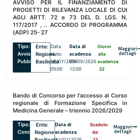
AVVISO PER IL FINANZIAMENTO DI
PROGETTI DI RILEVANZA LOCALE DI CUI
AGLI ARTT. 72 e 73 DEL D. LGS. N.
117/2017 , .. ACCORDO DI PROGRAMMA
(ADP) 25- 27
Data
Data di
Tipo:
Ente:
Giorni
Maggiori
dettagli
inizio:
scadenza
:
Avviso
Regione
alla
16/07/2026
09/09/2026
Pubblico
Basilicata
scadenza:
09:00
12:00
32
Bando di Concorso per l’accesso al Corso
regionale di Formazione Specifica in
Medicina Generale – triennio 2026/2029
Data di
Tipo:
Ente:
Scaduto
Maggiori
dettagli
scadenza
:
Concorsi
Regione
da:
27/07/2026
Basilicata
12