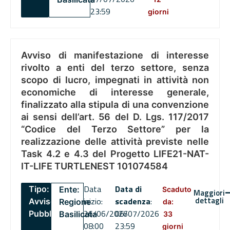
23:59
giorni
Avviso di manifestazione di interesse
rivolto a enti del terzo settore, senza
scopo di lucro, impegnati in attività non
economiche di interesse generale,
finalizzato alla stipula di una convenzione
ai sensi dell’art. 56 del D. Lgs. 117/2017
“Codice del Terzo Settore” per la
realizzazione delle attività previste nelle
Task 4.2 e 4.3 del Progetto LIFE21-NAT-
IT-LIFE TURTLENEST 101074584
Data
Data di
Tipo:
Ente:
Scaduto
Maggiori
dettagli
inizio:
scadenza
:
Avviso
Regione
da:
26/06/2026
06/07/2026
Pubblico
Basilicata
33
08:00
23:59
giorni