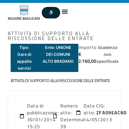
ATTIVITà DI SUPPORTO ALLA
RISCOSSIONE DELLE ENTRATE
Importo
Tipo:
Ente: UNIONE
Scadenza
€
Gare di
DEI COMUNI
non
2.160,00
appalto
ALTO BRADANO
specificata
servizi
ATTIVITà DI SUPPORTO ALLA RISCOSSIONE DELLE ENTRATE
Data di
Numero
Data
CIG:
pubblicazione:
atto:
atto:
ZFA09EAC8D
30/01/2014
Determina
14/05/2013
15:25
39