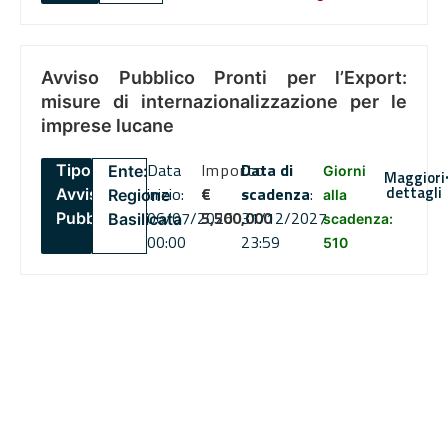
Avviso Pubblico Pronti per l’Export:
misure di internazionalizzazione per le
imprese lucane
Data
Importo
Data di
Tipo:
Ente:
Giorni
Maggiori
dettagli
inizio:
€
scadenza
:
Avviso
Regione
alla
06/07/2026
5,500,000
31/12/2027
Pubblico
Basilicata
scadenza:
00:00
23:59
510