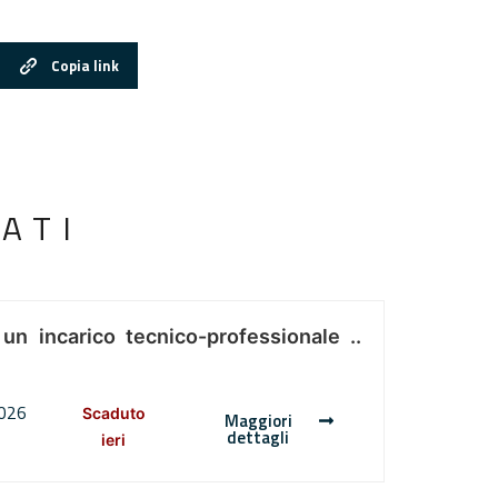
Copia link
ATI
 un incarico tecnico-professionale ..
2026
Scaduto
Maggiori
dettagli
ieri