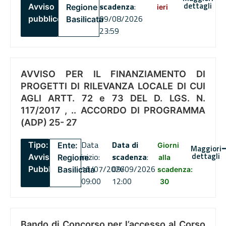
dettagli
scadenza
:
Avviso
Regione
ieri
09/08/2026
pubblico
Basilicata
23:59
AVVISO PER IL FINANZIAMENTO DI
PROGETTI DI RILEVANZA LOCALE DI CUI
AGLI ARTT. 72 e 73 DEL D. LGS. N.
117/2017 , .. ACCORDO DI PROGRAMMA
(ADP) 25- 27
Data
Data di
Tipo:
Ente:
Giorni
Maggiori
dettagli
inizio:
scadenza
:
Avviso
Regione
alla
16/07/2026
09/09/2026
Pubblico
Basilicata
scadenza:
09:00
12:00
30
Bando di Concorso per l’accesso al Corso