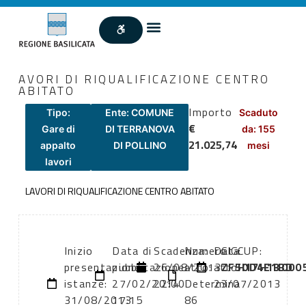
AVORI DI RIQUALIFICAZIONE CENTRO
ABITATO
Importo
Tipo:
Ente: COMUNE
Scaduto
€
Gare di
DI TERRANOVA
da: 155
21.025,74
appalto
DI POLLINO
mesi
lavori
LAVORI DI RIQUALIFICAZIONE CENTRO ABITATO
Inizio
Data di
Scadenza:
Numero
Data
CIG:
CUP:
presentazione
pubblicazione:
26/08/2013
atto:
atto:
ZF50D4E1BD
H17H13000
istanze:
27/02/2014
22:00
Determina
23/07/2013
31/08/2013
17:15
86