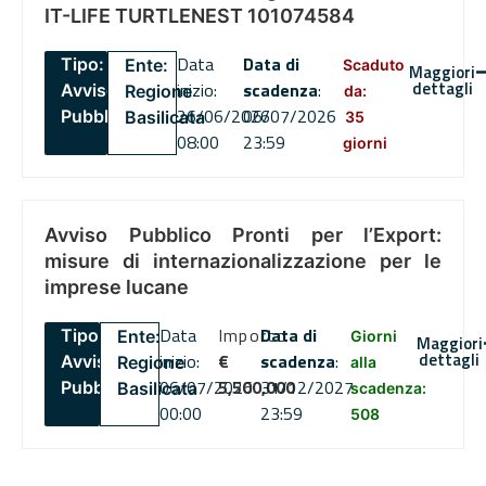
IT-LIFE TURTLENEST 101074584
Data
Data di
Tipo:
Ente:
Scaduto
Maggiori
dettagli
inizio:
scadenza
:
Avviso
Regione
da:
26/06/2026
06/07/2026
Pubblico
Basilicata
35
08:00
23:59
giorni
Avviso Pubblico Pronti per l’Export:
misure di internazionalizzazione per le
imprese lucane
Data
Importo
Data di
Tipo:
Ente:
Giorni
Maggiori
dettagli
inizio:
€
scadenza
:
Avviso
Regione
alla
06/07/2026
5,500,000
31/12/2027
Pubblico
Basilicata
scadenza:
00:00
23:59
508