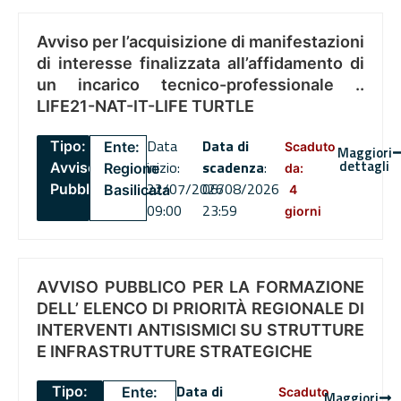
Avviso per l’acquisizione di manifestazioni
di interesse finalizzata all’affidamento di
un incarico tecnico-professionale ..
LIFE21-NAT-IT-LIFE TURTLE
Data
Data di
Tipo:
Ente:
Scaduto
Maggiori
dettagli
inizio:
scadenza
:
Avviso
Regione
da:
22/07/2026
06/08/2026
Pubblico
Basilicata
4
09:00
23:59
giorni
AVVISO PUBBLICO PER LA FORMAZIONE
DELL’ ELENCO DI PRIORITÀ REGIONALE DI
INTERVENTI ANTISISMICI SU STRUTTURE
E INFRASTRUTTURE STRATEGICHE
Data di
Tipo:
Ente:
Scaduto
Maggiori