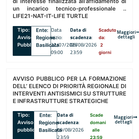
di interesse finalizzata all’affidamento di
un incarico tecnico-professionale ..
LIFE21-NAT-IT-LIFE TURTLE
Data
Data di
Tipo:
Ente:
Scaduto
Maggiori
dettagli
inizio:
scadenza
:
Avviso
Regione
da:
22/07/2026
06/08/2026
Pubblico
Basilicata
2
09:00
23:59
giorni
AVVISO PUBBLICO PER LA FORMAZIONE
DELL’ ELENCO DI PRIORITÀ REGIONALE DI
INTERVENTI ANTISISMICI SU STRUTTURE
E INFRASTRUTTURE STRATEGICHE
Data di
Tipo:
Ente:
Scade
Maggiori
dettagli
scadenza
:
Avviso
Regione
domani
09/08/2026
pubblico
Basilicata
alle
23:59
23:59