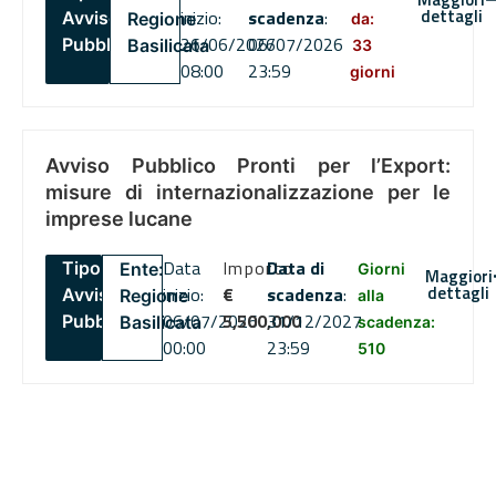
dettagli
inizio:
scadenza
:
Avviso
Regione
da:
26/06/2026
06/07/2026
Pubblico
Basilicata
33
08:00
23:59
giorni
Avviso Pubblico Pronti per l’Export:
misure di internazionalizzazione per le
imprese lucane
Data
Importo
Data di
Tipo:
Ente:
Giorni
Maggiori
dettagli
inizio:
€
scadenza
:
Avviso
Regione
alla
06/07/2026
5,500,000
31/12/2027
Pubblico
Basilicata
scadenza:
00:00
23:59
510