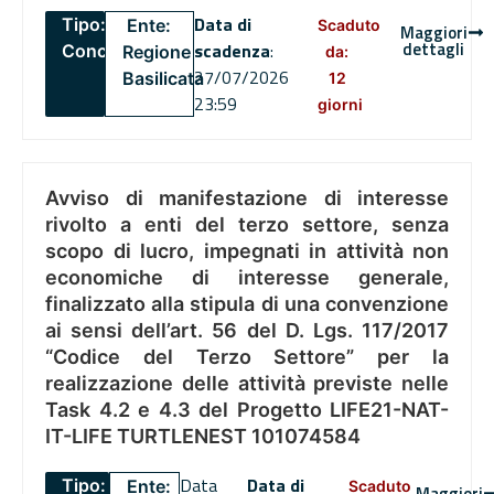
Data di
Tipo:
Ente:
Scaduto
Maggiori
dettagli
scadenza
:
Concorsi
Regione
da:
27/07/2026
Basilicata
12
23:59
giorni
Avviso di manifestazione di interesse
rivolto a enti del terzo settore, senza
scopo di lucro, impegnati in attività non
economiche di interesse generale,
finalizzato alla stipula di una convenzione
ai sensi dell’art. 56 del D. Lgs. 117/2017
“Codice del Terzo Settore” per la
realizzazione delle attività previste nelle
Task 4.2 e 4.3 del Progetto LIFE21-NAT-
IT-LIFE TURTLENEST 101074584
Data
Data di
Tipo:
Ente:
Scaduto
Maggiori