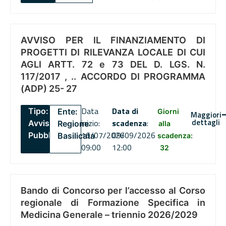
AVVISO PER IL FINANZIAMENTO DI
PROGETTI DI RILEVANZA LOCALE DI CUI
AGLI ARTT. 72 e 73 DEL D. LGS. N.
117/2017 , .. ACCORDO DI PROGRAMMA
(ADP) 25- 27
Data
Data di
Tipo:
Ente:
Giorni
Maggiori
dettagli
inizio:
scadenza
:
Avviso
Regione
alla
16/07/2026
09/09/2026
Pubblico
Basilicata
scadenza:
09:00
12:00
32
Bando di Concorso per l’accesso al Corso
regionale di Formazione Specifica in
Medicina Generale – triennio 2026/2029