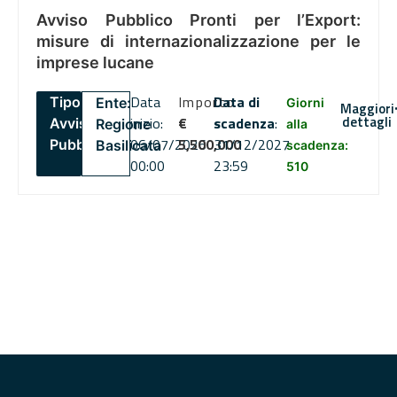
Avviso Pubblico Pronti per l’Export:
misure di internazionalizzazione per le
imprese lucane
Data
Importo
Data di
Tipo:
Ente:
Giorni
Maggiori
dettagli
inizio:
€
scadenza
:
Avviso
Regione
alla
06/07/2026
5,500,000
31/12/2027
Pubblico
Basilicata
scadenza:
00:00
23:59
510