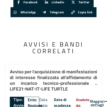
Facebook
Linkedin
Twitter
WhatsApp
Telegram
Copia link
AVVISI E BANDI
CORRELATI
Avviso per l’acquisizione di manifestazioni
di interesse finalizzata all’affidamento di
un incarico tecnico-professionale ..
LIFE21-NAT-IT-LIFE TURTLE
Data
Data di
Tipo:
Ente:
Scaduto
Maggiori
dettagli
inizio:
scadenza
:
Avviso
Regione
da: