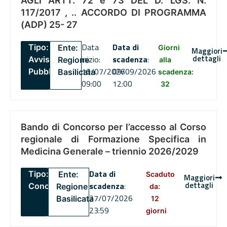
AGLI ARTT. 72 e 73 DEL D. LGS. N.
117/2017 , .. ACCORDO DI PROGRAMMA
(ADP) 25- 27
Data
Data di
Tipo:
Ente:
Giorni
Maggiori
dettagli
inizio:
scadenza
:
Avviso
Regione
alla
16/07/2026
09/09/2026
Pubblico
Basilicata
scadenza:
09:00
12:00
32
Bando di Concorso per l’accesso al Corso
regionale di Formazione Specifica in
Medicina Generale – triennio 2026/2029
Data di
Tipo:
Ente:
Scaduto
Maggiori
dettagli
scadenza
:
Concorsi
Regione
da:
27/07/2026
Basilicata
12
23:59
giorni