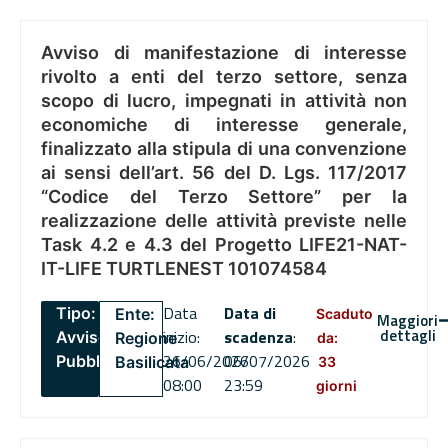
Avviso di manifestazione di interesse
rivolto a enti del terzo settore, senza
scopo di lucro, impegnati in attività non
economiche di interesse generale,
finalizzato alla stipula di una convenzione
ai sensi dell’art. 56 del D. Lgs. 117/2017
“Codice del Terzo Settore” per la
realizzazione delle attività previste nelle
Task 4.2 e 4.3 del Progetto LIFE21-NAT-
IT-LIFE TURTLENEST 101074584
Data
Data di
Tipo:
Ente:
Scaduto
Maggiori
dettagli
inizio:
scadenza
:
Avviso
Regione
da:
26/06/2026
06/07/2026
Pubblico
Basilicata
33
08:00
23:59
giorni