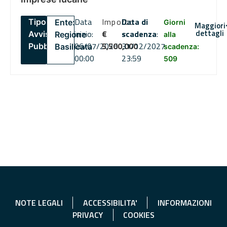
Data
Importo
Data di
Tipo:
Ente:
Giorni
Maggiori
dettagli
inizio:
€
scadenza
:
Avviso
Regione
alla
06/07/2026
5,500,000
31/12/2027
Pubblico
Basilicata
scadenza:
00:00
23:59
509
NOTE LEGALI
ACCESSIBILITA'
INFORMAZIONI
PRIVACY
COOKIES