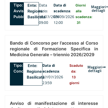
Data
Data di
Tipo:
Ente:
Giorni
Maggiori
dettagli
inizio:
scadenza
:
Avviso
Regione
alla
16/07/2026
09/09/2026
Pubblico
Basilicata
scadenza:
09:00
12:00
31
Bando di Concorso per l’accesso al Corso
regionale di Formazione Specifica in
Medicina Generale – triennio 2026/2029
Data di
Tipo:
Ente:
Scaduto
Maggiori
dettagli
scadenza
:
Concorsi
Regione
da:
27/07/2026
Basilicata
13
23:59
giorni
Avviso di manifestazione di interesse