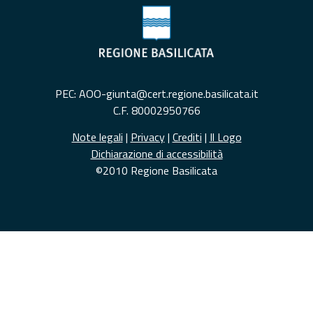
PEC: AOO-giunta@cert.regione.basilicata.it
C.F. 80002950766
Note legali
|
Privacy
|
Crediti
|
Il Logo
Dichiarazione di accessibilità
©2010 Regione Basilicata