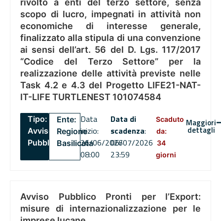
rivolto a enti del terzo settore, senza
scopo di lucro, impegnati in attività non
economiche di interesse generale,
finalizzato alla stipula di una convenzione
ai sensi dell’art. 56 del D. Lgs. 117/2017
“Codice del Terzo Settore” per la
realizzazione delle attività previste nelle
Task 4.2 e 4.3 del Progetto LIFE21-NAT-
IT-LIFE TURTLENEST 101074584
Data
Data di
Tipo:
Ente:
Scaduto
Maggiori
dettagli
inizio:
scadenza
:
Avviso
Regione
da:
26/06/2026
06/07/2026
Pubblico
Basilicata
34
08:00
23:59
giorni
Avviso Pubblico Pronti per l’Export:
misure di internazionalizzazione per le
imprese lucane