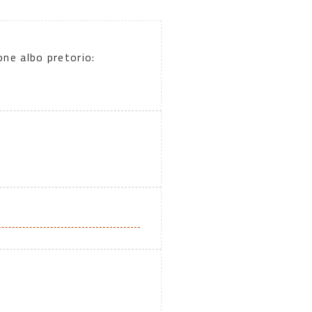
one albo pretorio:
A