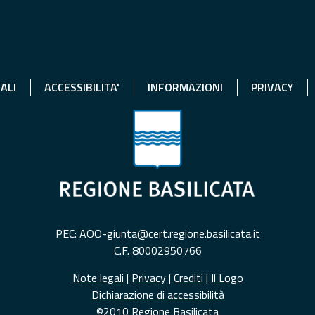
ALI
ACCESSIBILITA'
INFORMAZIONI
PRIVACY
PEC: AOO-giunta@cert.regione.basilicata.it
C.F. 80002950766
Note legali
|
Privacy
|
Crediti
|
Il Logo
Dichiarazione di accessibilità
©2010 Regione Basilicata