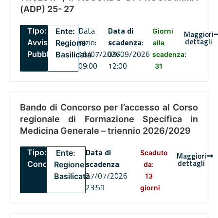
(ADP) 25- 27
Data
Data di
Tipo:
Ente:
Giorni
Maggiori
dettagli
inizio:
scadenza
:
Avviso
Regione
alla
16/07/2026
09/09/2026
Pubblico
Basilicata
scadenza:
09:00
12:00
31
Bando di Concorso per l’accesso al Corso
regionale di Formazione Specifica in
Medicina Generale – triennio 2026/2029
Data di
Tipo:
Ente:
Scaduto
Maggiori
dettagli
scadenza
:
Concorsi
Regione
da:
27/07/2026
Basilicata
13
23:59
giorni