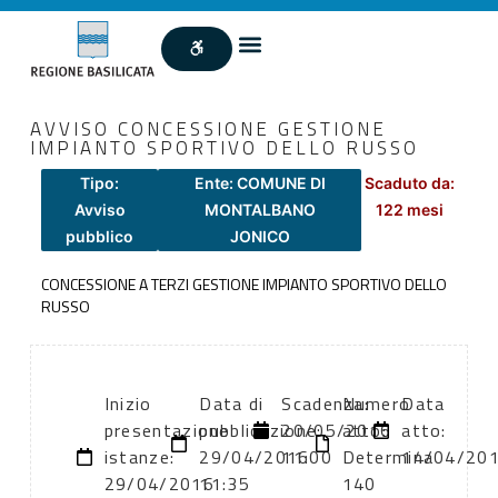
AVVISO CONCESSIONE GESTIONE
IMPIANTO SPORTIVO DELLO RUSSO
Tipo:
Ente: COMUNE DI
Scaduto da:
Avviso
MONTALBANO
122 mesi
pubblico
JONICO
CONCESSIONE A TERZI GESTIONE IMPIANTO SPORTIVO DELLO
RUSSO
Inizio
Data di
Scadenza:
Numero
Data
presentazione
pubblicazione:
20/05/2016
atto:
atto:
istanze:
29/04/2016
11:00
Determina
14/04/20
29/04/2016
11:35
140