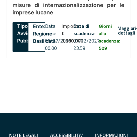
misure di internazionalizzazione per le
imprese lucane
Data
Importo
Data di
Tipo:
Ente:
Giorni
Maggiori
dettagli
inizio:
€
scadenza
:
Avviso
Regione
alla
06/07/2026
5,500,000
31/12/2027
Pubblico
Basilicata
scadenza:
00:00
23:59
509
NOTE LEGALI
ACCESSIBILITA'
INFORMAZIONI