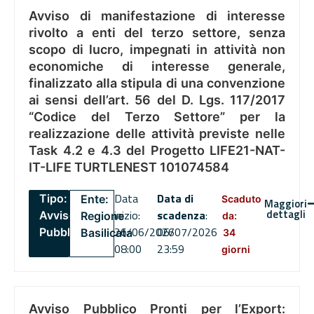
Avviso di manifestazione di interesse
rivolto a enti del terzo settore, senza
scopo di lucro, impegnati in attività non
economiche di interesse generale,
finalizzato alla stipula di una convenzione
ai sensi dell’art. 56 del D. Lgs. 117/2017
“Codice del Terzo Settore” per la
realizzazione delle attività previste nelle
Task 4.2 e 4.3 del Progetto LIFE21-NAT-
IT-LIFE TURTLENEST 101074584
Data
Data di
Tipo:
Ente:
Scaduto
Maggiori
dettagli
inizio:
scadenza
:
Avviso
Regione
da:
26/06/2026
06/07/2026
Pubblico
Basilicata
34
08:00
23:59
giorni
Avviso Pubblico Pronti per l’Export: