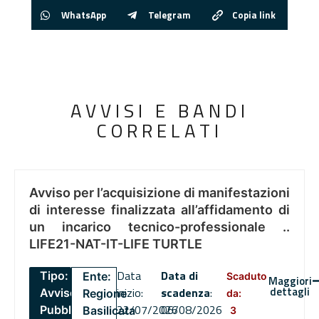
WhatsApp
Telegram
Copia link
AVVISI E BANDI
CORRELATI
Avviso per l’acquisizione di manifestazioni
di interesse finalizzata all’affidamento di
un incarico tecnico-professionale ..
LIFE21-NAT-IT-LIFE TURTLE
Data
Data di
Tipo:
Ente:
Scaduto
Maggiori
dettagli
inizio:
scadenza
:
Avviso
Regione
da:
22/07/2026
06/08/2026
Pubblico
Basilicata
3