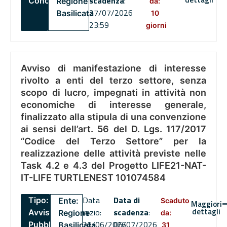
scadenza
:
Concorsi
Regione
da:
27/07/2026
Basilicata
10
23:59
giorni
Avviso di manifestazione di interesse
rivolto a enti del terzo settore, senza
scopo di lucro, impegnati in attività non
economiche di interesse generale,
finalizzato alla stipula di una convenzione
ai sensi dell’art. 56 del D. Lgs. 117/2017
“Codice del Terzo Settore” per la
realizzazione delle attività previste nelle
Task 4.2 e 4.3 del Progetto LIFE21-NAT-
IT-LIFE TURTLENEST 101074584
Data
Data di
Tipo:
Ente:
Scaduto
Maggiori
dettagli
inizio:
scadenza
:
Avviso
Regione
da:
26/06/2026
06/07/2026
Pubblico
Basilicata
31