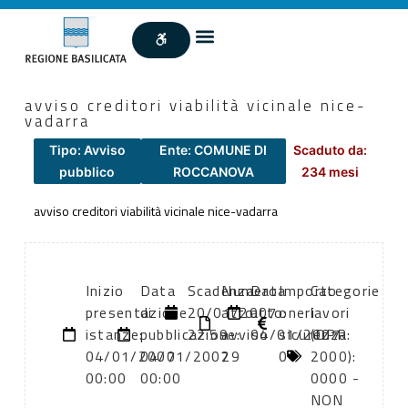
avviso creditori viabilità vicinale nice-
vadarra
Tipo: Avviso
Ente: COMUNE DI
Scaduto da:
pubblico
ROCCANOVA
234 mesi
avviso creditori viabilità vicinale nice-vadarra
Inizio
Data
Scadenza:
Numero
Data
Importo
Categorie
presentazione
di
20/01/2007
atto:
atto:
oneri
lavori
istanze:
pubblicazione:
22:59
avviso
04/01/2007
sicurezza:
(DPR
04/01/2007
04/01/2007
29
0
2000):
00:00
00:00
0000 -
NON