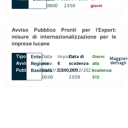
08:00
23:59
giorni
Avviso Pubblico Pronti per l’Export:
misure di internazionalizzazione per le
imprese lucane
Data
Importo
Data di
Tipo:
Ente:
Giorni
Maggiori
dettagli
inizio:
€
scadenza
:
Avviso
Regione
alla
06/07/2026
5,500,000
31/12/2027
Pubblico
Basilicata
scadenza:
00:00
23:59
512