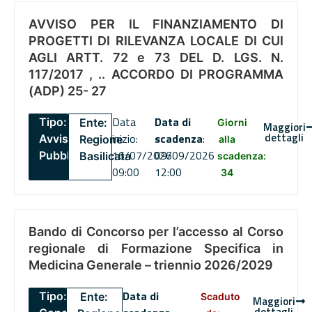
AVVISO PER IL FINANZIAMENTO DI
PROGETTI DI RILEVANZA LOCALE DI CUI
AGLI ARTT. 72 e 73 DEL D. LGS. N.
117/2017 , .. ACCORDO DI PROGRAMMA
(ADP) 25- 27
Data
Data di
Tipo:
Ente:
Giorni
Maggiori
dettagli
inizio:
scadenza
:
Avviso
Regione
alla
16/07/2026
09/09/2026
Pubblico
Basilicata
scadenza:
09:00
12:00
34
Bando di Concorso per l’accesso al Corso
regionale di Formazione Specifica in
Medicina Generale – triennio 2026/2029
Data di
Tipo:
Ente:
Scaduto
Maggiori
dettagli