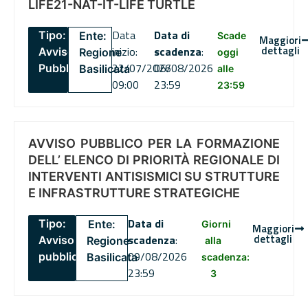
LIFE21-NAT-IT-LIFE TURTLE
Data
Data di
Tipo:
Ente:
Scade
Maggiori
dettagli
inizio:
scadenza
:
Avviso
Regione
oggi
22/07/2026
06/08/2026
Pubblico
Basilicata
alle
09:00
23:59
23:59
AVVISO PUBBLICO PER LA FORMAZIONE
DELL’ ELENCO DI PRIORITÀ REGIONALE DI
INTERVENTI ANTISISMICI SU STRUTTURE
E INFRASTRUTTURE STRATEGICHE
Data di
Tipo:
Ente:
Giorni
Maggiori
dettagli
scadenza
:
Avviso
Regione
alla
09/08/2026
pubblico
Basilicata
scadenza:
23:59
3