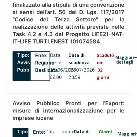
finalizzato alla stipula di una convenzione
ai sensi dell’art. 56 del D. Lgs. 117/2017
“Codice del Terzo Settore” per la
realizzazione delle attività previste nelle
Task 4.2 e 4.3 del Progetto LIFE21-NAT-
IT-LIFE TURTLENEST 101074584
Data
Data di
Tipo:
Ente:
Scaduto
Maggiori
dettagli
inizio:
scadenza
:
Avviso
Regione
da:
26/06/2026
06/07/2026
Pubblico
Basilicata
32
08:00
23:59
giorni
Avviso Pubblico Pronti per l’Export:
misure di internazionalizzazione per le
imprese lucane
Data
Importo
Data di
Tipo:
Ente:
Giorni
Maggiori