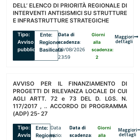
DELL’ ELENCO DI PRIORITÀ REGIONALE DI
INTERVENTI ANTISISMICI SU STRUTTURE
E INFRASTRUTTURE STRATEGICHE
Data di
Tipo:
Ente:
Giorni
Maggiori
dettagli
scadenza
:
Avviso
Regione
alla
09/08/2026
pubblico
Basilicata
scadenza:
23:59
2
AVVISO PER IL FINANZIAMENTO DI
PROGETTI DI RILEVANZA LOCALE DI CUI
AGLI ARTT. 72 e 73 DEL D. LGS. N.
117/2017 , .. ACCORDO DI PROGRAMMA
(ADP) 25- 27
Data
Data di
Tipo:
Ente:
Giorni
Maggiori
dettagli
inizio:
scadenza
:
Avviso
Regione
alla