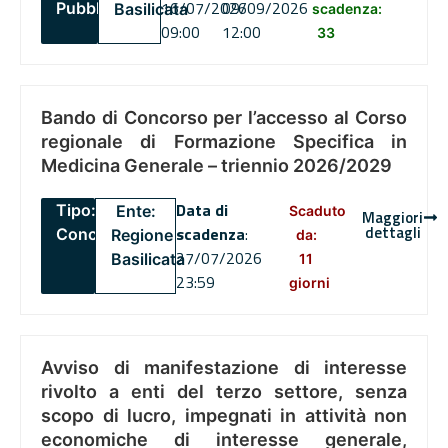
16/07/2026
09/09/2026
Pubblico
Basilicata
scadenza:
09:00
12:00
33
Bando di Concorso per l’accesso al Corso
regionale di Formazione Specifica in
Medicina Generale – triennio 2026/2029
Data di
Tipo:
Ente:
Scaduto
Maggiori
dettagli
scadenza
:
Concorsi
Regione
da:
27/07/2026
Basilicata
11
23:59
giorni
Avviso di manifestazione di interesse
rivolto a enti del terzo settore, senza
scopo di lucro, impegnati in attività non
economiche di interesse generale,