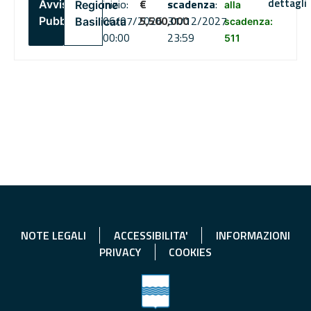
dettagli
inizio:
€
scadenza
:
Avviso
Regione
alla
06/07/2026
5,500,000
31/12/2027
Pubblico
Basilicata
scadenza:
00:00
23:59
511
NOTE LEGALI
ACCESSIBILITA'
INFORMAZIONI
PRIVACY
COOKIES