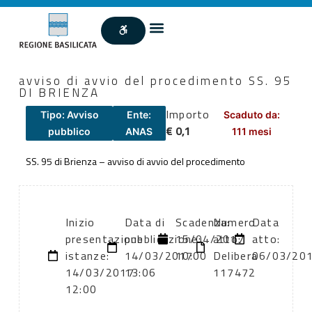
avviso di avvio del procedimento SS. 95
DI BRIENZA
Importo
Tipo: Avviso
Ente:
Scaduto da:
€ 0,1
pubblico
ANAS
111 mesi
SS. 95 di Brienza – avviso di avvio del procedimento
Inizio
Data di
Scadenza:
Numero
Data
presentazione
pubblicazione:
15/04/2017
atto:
atto:
istanze:
14/03/2017
10:00
Delibera
06/03/20
14/03/2017
13:06
117472
12:00