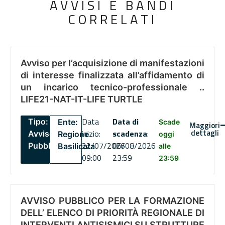
AVVISI E BANDI
CORRELATI
Avviso per l’acquisizione di manifestazioni
di interesse finalizzata all’affidamento di
un incarico tecnico-professionale ..
LIFE21-NAT-IT-LIFE TURTLE
Data
Data di
Tipo:
Ente:
Scade
Maggiori
dettagli
inizio:
scadenza
:
Avviso
Regione
oggi
22/07/2026
06/08/2026
Pubblico
Basilicata
alle
09:00
23:59
23:59
AVVISO PUBBLICO PER LA FORMAZIONE
DELL’ ELENCO DI PRIORITÀ REGIONALE DI
INTERVENTI ANTISISMICI SU STRUTTURE