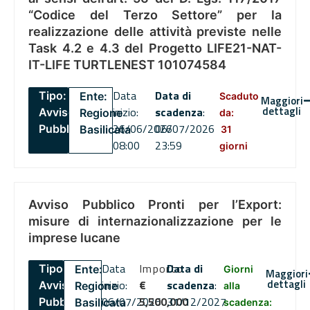
“Codice del Terzo Settore” per la
realizzazione delle attività previste nelle
Task 4.2 e 4.3 del Progetto LIFE21-NAT-
IT-LIFE TURTLENEST 101074584
Data
Data di
Tipo:
Ente:
Scaduto
Maggiori
dettagli
inizio:
scadenza
:
Avviso
Regione
da:
26/06/2026
06/07/2026
Pubblico
Basilicata
31
08:00
23:59
giorni
Avviso Pubblico Pronti per l’Export:
misure di internazionalizzazione per le
imprese lucane
Data
Importo
Data di
Tipo:
Ente:
Giorni
Maggiori
dettagli
inizio:
€
scadenza
:
Avviso
Regione
alla
06/07/2026
5,500,000
31/12/2027
Pubblico
Basilicata
scadenza: