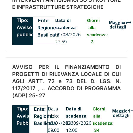
E INFRASTRUTTURE STRATEGICHE
Data di
Tipo:
Ente:
Giorni
Maggiori
dettagli
scadenza
:
Avviso
Regione
alla
09/08/2026
pubblico
Basilicata
scadenza:
23:59
3
AVVISO PER IL FINANZIAMENTO DI
PROGETTI DI RILEVANZA LOCALE DI CUI
AGLI ARTT. 72 e 73 DEL D. LGS. N.
117/2017 , .. ACCORDO DI PROGRAMMA
(ADP) 25- 27
Data
Data di
Tipo:
Ente:
Giorni
Maggiori
dettagli
inizio:
scadenza
:
Avviso
Regione
alla
16/07/2026
09/09/2026
Pubblico
Basilicata
scadenza:
09:00
12:00
34