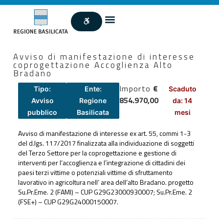
Avviso di manifestazione di interesse
coprogettazione Accoglienza Alto
Bradano
Importo
€
Tipo:
Ente:
Scaduto
854.970,00
Avviso
Regione
da: 14
pubblico
Basilicata
mesi
Avviso di manifestazione di interesse ex art. 55, commi 1-3
del d.lgs. 117/2017 finalizzata alla individuazione di soggetti
del Terzo Settore per la coprogettazione e gestione di
interventi per l’accoglienza e l’integrazione di cittadini dei
paesi terzi vittime o potenziali vittime di sfruttamento
lavorativo in agricoltura nell’ area dell’alto Bradano. progetto
Su.Pr.Eme. 2 (FAMI) – CUP G29G23000930007; Su.Pr.Eme. 2
(FSE+) – CUP G29G24000150007.