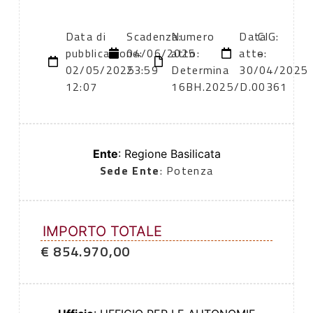
Data di
Scadenza:
Numero
Data
CIG:
pubblicazione:
04/06/2025
atto:
atto:
-
02/05/2025
23:59
Determina
30/04/2025
12:07
16BH.2025/D.00361
Ente
: Regione Basilicata
Sede Ente
: Potenza
IMPORTO TOTALE
€ 854.970,00