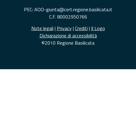
PEC: AOO-giunta@cert.regione.basilicata.it
C.F. 80002950766
Note legali
|
Privacy
|
Crediti
|
Il Logo
Dichiarazione di accessibilità
©2010 Regione Basilicata