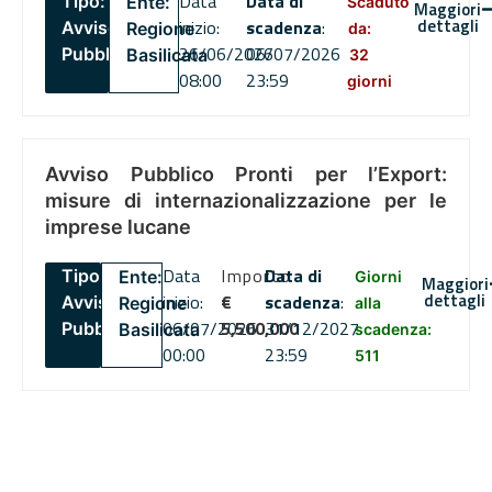
Data
Data di
Tipo:
Ente:
Scaduto
Maggiori
dettagli
inizio:
scadenza
:
Avviso
Regione
da:
26/06/2026
06/07/2026
Pubblico
Basilicata
32
08:00
23:59
giorni
Avviso Pubblico Pronti per l’Export:
misure di internazionalizzazione per le
imprese lucane
Data
Importo
Data di
Tipo:
Ente:
Giorni
Maggiori
dettagli
inizio:
€
scadenza
:
Avviso
Regione
alla
06/07/2026
5,500,000
31/12/2027
Pubblico
Basilicata
scadenza:
00:00
23:59
511