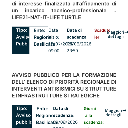
di interesse finalizzata all’affidamento di
un incarico tecnico-professionale ..
LIFE21-NAT-IT-LIFE TURTLE
Data
Data di
Tipo:
Ente:
Scaduto
Maggiori
dettagli
inizio:
scadenza
:
Avviso
Regione
ieri
22/07/2026
06/08/2026
Pubblico
Basilicata
09:00
23:59
AVVISO PUBBLICO PER LA FORMAZIONE
DELL’ ELENCO DI PRIORITÀ REGIONALE DI
INTERVENTI ANTISISMICI SU STRUTTURE
E INFRASTRUTTURE STRATEGICHE
Data di
Tipo:
Ente:
Giorni
Maggiori
dettagli
scadenza
:
Avviso
Regione
alla
09/08/2026
pubblico
Basilicata
scadenza: