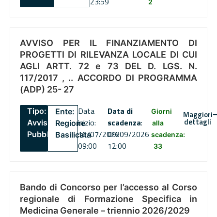
23:59
2
AVVISO PER IL FINANZIAMENTO DI
PROGETTI DI RILEVANZA LOCALE DI CUI
AGLI ARTT. 72 e 73 DEL D. LGS. N.
117/2017 , .. ACCORDO DI PROGRAMMA
(ADP) 25- 27
Data
Data di
Tipo:
Ente:
Giorni
Maggiori
dettagli
inizio:
scadenza
:
Avviso
Regione
alla
16/07/2026
09/09/2026
Pubblico
Basilicata
scadenza:
09:00
12:00
33
Bando di Concorso per l’accesso al Corso
regionale di Formazione Specifica in
Medicina Generale – triennio 2026/2029