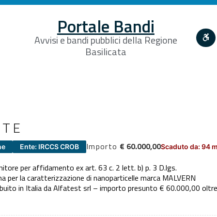
Portale Bandi
Avvisi e bandi pubblici della Regione
Basilicata
NTE
Importo
€ 60.000,00
ne
Ente: IRCCS CROB
Scaduto da: 94 
nitore per affidamento ex art. 63 c. 2 lett. b) p. 3 D.lgs.
ma per la caratterizzazione di nanoparticelle marca MALVERN
uito in Italia da Alfatest srl – importo presunto € 60.000,00 oltr