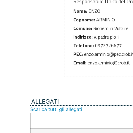
Responsabile Unico del P
Nome:
ENZO
Cognome:
ARMINIO
Comune:
Rionero in Vulture
Indirizzo:
v. padre pio 1
Telefono:
0972726677
PEC:
enzo.arminio@pec.crob.i
Email:
enzo.arminio@crob.it
ALLEGATI
Scarica tutti gli allegati