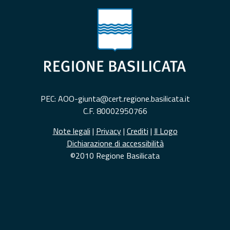
PEC: AOO-giunta@cert.regione.basilicata.it
C.F. 80002950766
Note legali
|
Privacy
|
Crediti
|
Il Logo
Dichiarazione di accessibilità
©2010 Regione Basilicata