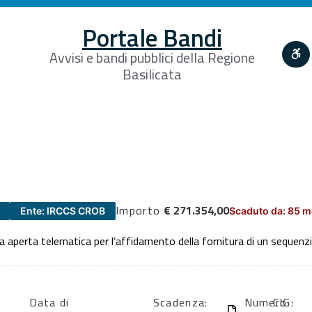
Portale Bandi
Avvisi e bandi pubblici della Regione
Basilicata
Importo
€ 271.354,00
Ente: IRCCS CROB
Scaduto da: 85 m
 aperta telematica per l’affidamento della fornitura di un sequen
Data di
Scadenza:
Numero
CIG: