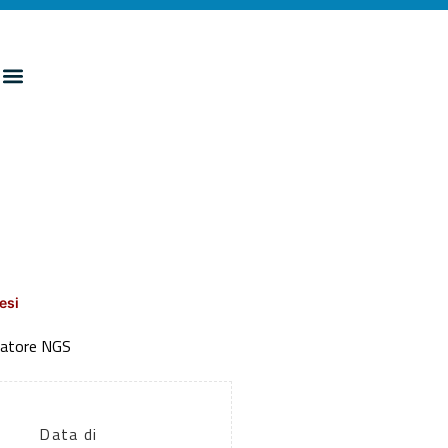
esi
ziatore NGS
Data di