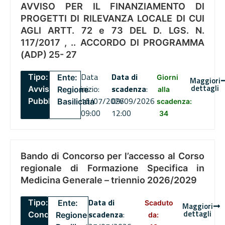
AVVISO PER IL FINANZIAMENTO DI
PROGETTI DI RILEVANZA LOCALE DI CUI
AGLI ARTT. 72 e 73 DEL D. LGS. N.
117/2017 , .. ACCORDO DI PROGRAMMA
(ADP) 25- 27
Data
Data di
Tipo:
Ente:
Giorni
Maggiori
dettagli
inizio:
scadenza
:
Avviso
Regione
alla
16/07/2026
09/09/2026
Pubblico
Basilicata
scadenza:
09:00
12:00
34
Bando di Concorso per l’accesso al Corso
regionale di Formazione Specifica in
Medicina Generale – triennio 2026/2029
Data di
Tipo:
Ente:
Scaduto
Maggiori
dettagli
scadenza
:
Concorsi
Regione
da: