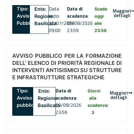
Data
Data di
Tipo:
Ente:
Scade
Maggiori
dettagli
inizio:
scadenza
:
Avviso
Regione
oggi
22/07/2026
06/08/2026
Pubblico
Basilicata
alle
09:00
23:59
23:59
AVVISO PUBBLICO PER LA FORMAZIONE
DELL’ ELENCO DI PRIORITÀ REGIONALE DI
INTERVENTI ANTISISMICI SU STRUTTURE
E INFRASTRUTTURE STRATEGICHE
Data di
Tipo:
Ente:
Giorni
Maggiori
dettagli
scadenza
:
Avviso
Regione
alla
09/08/2026
pubblico
Basilicata
scadenza:
23:59
3