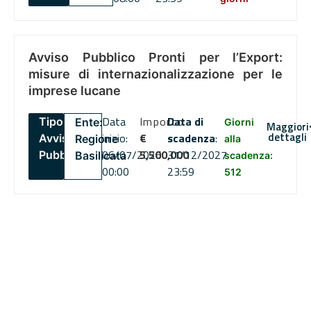
Avviso Pubblico Pronti per l’Export:
misure di internazionalizzazione per le
imprese lucane
Data
Importo
Data di
Tipo:
Ente:
Giorni
Maggiori
dettagli
inizio:
€
scadenza
:
Avviso
Regione
alla
06/07/2026
5,500,000
31/12/2027
Pubblico
Basilicata
scadenza:
00:00
23:59
512