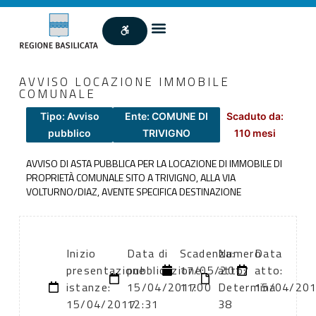
AVVISO LOCAZIONE IMMOBILE
COMUNALE
Tipo: Avviso
Ente: COMUNE DI
Scaduto da:
pubblico
TRIVIGNO
110 mesi
AVVISO DI ASTA PUBBLICA PER LA LOCAZIONE DI IMMOBILE DI
PROPRIETÀ COMUNALE SITO A TRIVIGNO, ALLA VIA
VOLTURNO/DIAZ, AVENTE SPECIFICA DESTINAZIONE
Inizio
Data di
Scadenza:
Numero
Data
presentazione
pubblicazione:
17/05/2017
atto:
atto:
istanze:
15/04/2017
11:00
Determina
15/04/20
15/04/2017
12:31
38