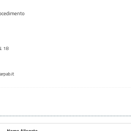
rocedimento
. 18
rpab.it
Nome Allegato