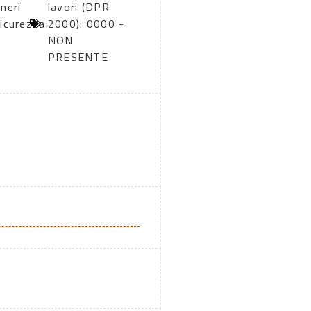
neri
lavori (DPR
icurezza:
2000): 0000 -
0
NON
PRESENTE