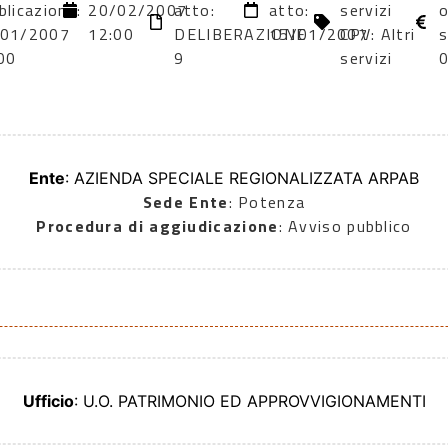
blicazione:
20/02/2007
atto:
atto:
servizi
o
/01/2007
12:00
DELIBERAZIONE
15/01/2007
CPV: Altri
s
00
9
servizi
Ente
: AZIENDA SPECIALE REGIONALIZZATA ARPAB
Sede Ente
: Potenza
Procedura di aggiudicazione
: Avviso pubblico
Ufficio
: U.O. PATRIMONIO ED APPROVVIGIONAMENTI