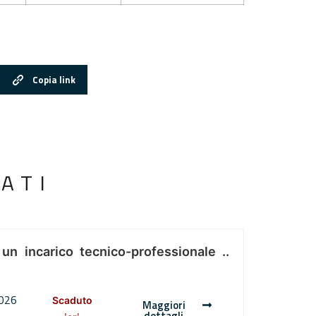
Copia link
ATI
 un incarico tecnico-professionale ..
2026
Scaduto
Maggiori
dettagli