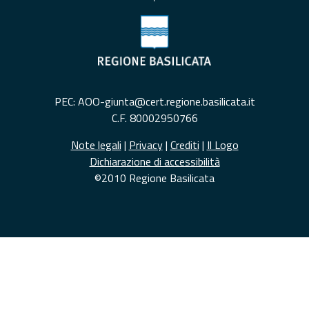
PEC: AOO-giunta@cert.regione.basilicata.it
C.F. 80002950766
Note legali
|
Privacy
|
Crediti
|
Il Logo
Dichiarazione di accessibilità
©2010 Regione Basilicata