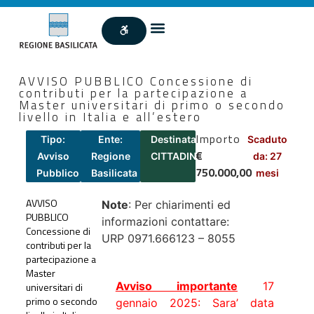
AVVISO PUBBLICO Concessione di
contributi per la partecipazione a
Master universitari di primo o secondo
livello in Italia e all’estero
Importo
Tipo:
Ente:
Destinatari:
Scaduto
€
Avviso
Regione
CITTADINI
da: 27
750.000,00
Pubblico
Basilicata
mesi
AVVISO
Note
: Per chiarimenti ed
PUBBLICO
informazioni contattare:
Concessione di
URP 0971.666123 – 8055
contributi per la
partecipazione a
Master
Avviso importante
17
universitari di
primo o secondo
gennaio 2025: Sara’ data