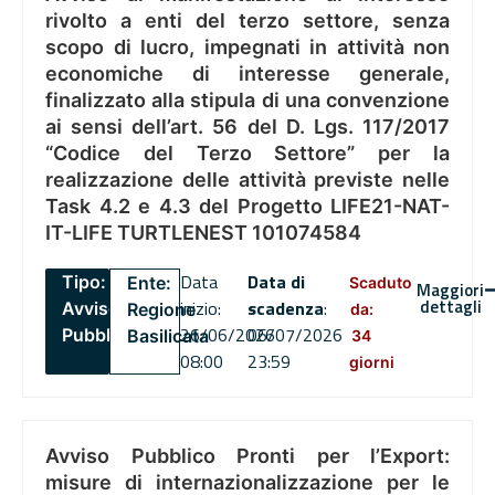
rivolto a enti del terzo settore, senza
scopo di lucro, impegnati in attività non
economiche di interesse generale,
finalizzato alla stipula di una convenzione
ai sensi dell’art. 56 del D. Lgs. 117/2017
“Codice del Terzo Settore” per la
realizzazione delle attività previste nelle
Task 4.2 e 4.3 del Progetto LIFE21-NAT-
IT-LIFE TURTLENEST 101074584
Data
Data di
Tipo:
Ente:
Scaduto
Maggiori
dettagli
inizio:
scadenza
:
Avviso
Regione
da:
26/06/2026
06/07/2026
Pubblico
Basilicata
34
08:00
23:59
giorni
Avviso Pubblico Pronti per l’Export:
misure di internazionalizzazione per le