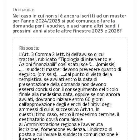
Domanda:
Nel caso in cui non si è ancora iscritti ad un master
per l’anno 2024/2025 si può comunque fare la
domanda per il voucher, o usciranno altri bandi i
prossimi anni viste le altre finestre 2025 e 2026?
Risposta:
L’Art. 3 Comma 2 lett. b) dell’avviso di cui
trattasi, rubricato “Tipologia di intervento e
Azioni finanziabili” così statuisce ”……(omissis)
…..I suddetti master devono prevedere quanto di
seguito: (omissis)……..dal punto di vista della
tempistica: se avviati entro la data di
presentazione della domanda non devono
essersi conclusi con il conseguimento del titolo
finale alla medesima data, oppure se non ancora
avviati, dovranno iniziare entro 60 giorni
dall’approvazione degli elenchi definitivi degli
ammessi di cui al successivo Art.11. In
quest’ultimo caso, entro il medesimo termine, il
destinatario dovrà comunicare
all’Amministrazione regionale l’avvenuta
iscrizione, fornendone evidenza. L’indirizzo di
posta a cui inviare la suddetta comunicazione è
il seguente: