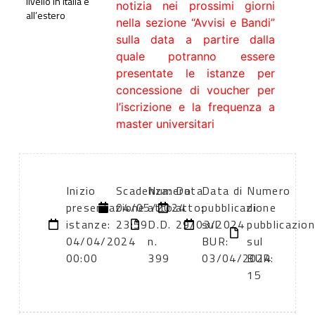
livello in Italia e
notizia nei prossimi giorni
all’estero
nella sezione “Avvisi e Bandi”
sulla data a partire dalla
quale potranno essere
presentate le istanze per
concessione di voucher per
l’iscrizione e la frequenza a
master universitari
Inizio
Scadenza:
Numero
Data
Data di
Numero
presentazione
04/05/2024
atto:
atto:
pubblicazione
di
istanze:
23:59
D.D.
29/03/2024
sul
pubblicazio
04/04/2024
n.
BUR:
sul
00:00
399
03/04/2024
BUR:
15