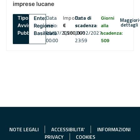
imprese lucane
Data
Importo
Data di
Tipo:
Ente:
Giorni
Maggiori
dettagli
inizio:
€
scadenza
:
Avviso
Regione
alla
06/07/2026
5,500,000
31/12/2027
Pubblico
Basilicata
scadenza:
00:00
23:59
509
NOTE LEGALI
ACCESSIBILITA'
INFORMAZIONI
PRIVACY
COOKIES