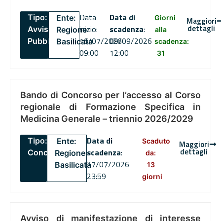
Data
Data di
Tipo:
Ente:
Giorni
Maggiori
dettagli
inizio:
scadenza
:
Avviso
Regione
alla
16/07/2026
09/09/2026
Pubblico
Basilicata
scadenza:
09:00
12:00
31
Bando di Concorso per l’accesso al Corso
regionale di Formazione Specifica in
Medicina Generale – triennio 2026/2029
Data di
Tipo:
Ente:
Scaduto
Maggiori
dettagli
scadenza
:
Concorsi
Regione
da:
27/07/2026
Basilicata
13
23:59
giorni
Avviso di manifestazione di interesse