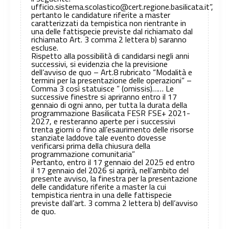
ufficio.sistema.scolastico@cert.regione.basilicata.it”,
pertanto le candidature riferite a master
caratterizzati da tempistica non rientrante in
una delle fattispecie previste dal richiamato dal
richiamato Art. 3 comma 2 lettera b) saranno
escluse.
Rispetto alla possibilità di candidarsi negli anni
successivi, si evidenzia che la previsione
dell’avviso de quo – Art.8 rubricato “Modalità e
termini per la presentazione delle operazioni” –
Comma 3 così statuisce ” (omissis)…… Le
successive finestre si apriranno entro il 17
gennaio di ogni anno, per tutta la durata della
programmazione Basilicata FESR FSE+ 2021-
2027, e resteranno aperte per i successivi
trenta giorni o fino all’esaurimento delle risorse
stanziate laddove tale evento dovesse
verificarsi prima della chiusura della
programmazione comunitaria”
Pertanto, entro il 17 gennaio del 2025 ed entro
il 17 gennaio del 2026 si aprirà, nell’ambito del
presente avviso, la finestra per la presentazione
delle candidature riferite a master la cui
tempistica rientra in una delle fattispecie
previste dall’art. 3 comma 2 lettera b) dell’avviso
de quo.