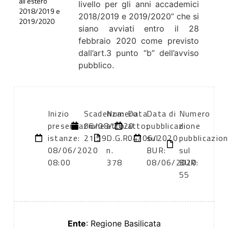
all’estero
livello per gli anni accademici
2018/2019 e
2018/2019 e 2019/2020” che si
2019/2020
siano avviati entro il 28
febbraio 2020 come previsto
dall’art.3 punto “b” dell’avviso
pubblico.
Inizio
Scadenza:
Numero
Data
Data di
Numero
presentazione
06/08/2020
atto:
atto:
pubblicazione
di
istanze:
21:59
D.G.R.
04/06/2020
sul
pubblicazio
08/06/2020
n.
BUR:
sul
08:00
378
08/06/2020
BUR:
55
Ente
: Regione Basilicata