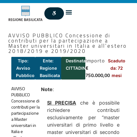
AVVISO PUBBLICO Concessione di
contributi per la partecipazione a
Master universitari in Italia e all’estero
2018/2019 e 2019/2020
Importo
Tipo:
Ente:
Destinatari:
Scaduto
€
Avviso
Regione
CITTADINI
da: 72
750.000,00
Pubblico
Basilicata
mesi
AVVISO
Note
:
PUBBLICO
Concessione di
SI PRECISA
che è possibile
contributi per la
richiedere contributi
partecipazione
esclusivamente per “master
a Master
universitari di primo livello e
universitari in
Italia e
master universitari di secondo