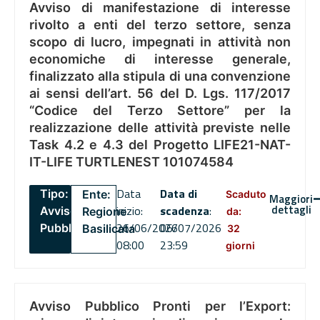
Avviso di manifestazione di interesse
rivolto a enti del terzo settore, senza
scopo di lucro, impegnati in attività non
economiche di interesse generale,
finalizzato alla stipula di una convenzione
ai sensi dell’art. 56 del D. Lgs. 117/2017
“Codice del Terzo Settore” per la
realizzazione delle attività previste nelle
Task 4.2 e 4.3 del Progetto LIFE21-NAT-
IT-LIFE TURTLENEST 101074584
Data
Data di
Tipo:
Ente:
Scaduto
Maggiori
dettagli
inizio:
scadenza
:
Avviso
Regione
da:
26/06/2026
06/07/2026
Pubblico
Basilicata
32
08:00
23:59
giorni
Avviso Pubblico Pronti per l’Export: