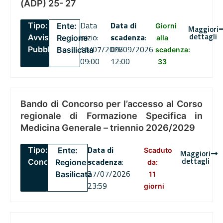
(ADP) 25- 27
Data
Data di
Tipo:
Ente:
Giorni
Maggiori
dettagli
inizio:
scadenza
:
Avviso
Regione
alla
16/07/2026
09/09/2026
Pubblico
Basilicata
scadenza:
09:00
12:00
33
Bando di Concorso per l’accesso al Corso
regionale di Formazione Specifica in
Medicina Generale – triennio 2026/2029
Data di
Tipo:
Ente:
Scaduto
Maggiori
dettagli
scadenza
:
Concorsi
Regione
da:
27/07/2026
Basilicata
11
23:59
giorni