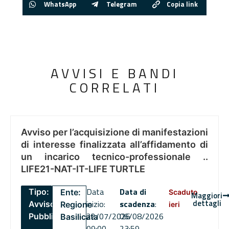
WhatsApp
Telegram
Copia link
AVVISI E BANDI
CORRELATI
Avviso per l’acquisizione di manifestazioni
di interesse finalizzata all’affidamento di
un incarico tecnico-professionale ..
LIFE21-NAT-IT-LIFE TURTLE
Data
Data di
Tipo:
Ente:
Scaduto
Maggiori
dettagli
inizio:
scadenza
:
Avviso
Regione
ieri
22/07/2026
06/08/2026
Pubblico
Basilicata
09:00
23:59