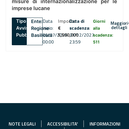
misure di internazionalizzazione per le
imprese lucane
Data
Importo
Data di
Tipo:
Ente:
Giorni
Maggiori
dettagli
inizio:
€
scadenza
:
Avviso
Regione
alla
06/07/2026
5,500,000
31/12/2027
Pubblico
Basilicata
scadenza:
00:00
23:59
511
NOTE LEGALI
ACCESSIBILITA'
INFORMAZIONI