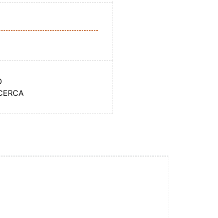
O
ICERCA