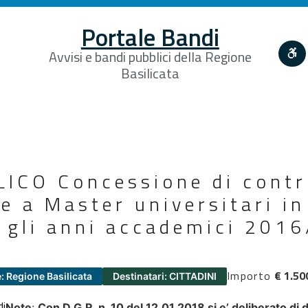
Portale Bandi
Avvisi e bandi pubblici della Regione
Basilicata
ICO Concessione di contri
e a Master universitari in 
r gli anni accademici 201
Importo
€ 1.50
: Regione Basilicata
Destinatari: CITTADINI
di
Note
:
Con D.G.R. n. 10 del 12.01.2018 si e’ deliberato di d