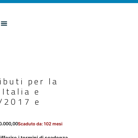
buti per la
Italia e
6/2017 e
0.000,00
Scaduto da: 102 mesi
ifferire i termini di scadenza