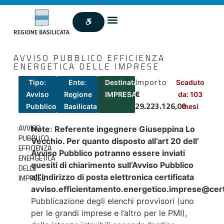
AVVISO PUBBLICO EFFICIENZA
ENERGETICA DELLE IMPRESE
Importo
Tipo:
Ente:
Destinatari:
Scaduto
€
Avviso
Regione
IMPRESA
da: 103
29.223.126,00
Pubblico
Basilicata
mesi
AVVISO
Note
:
Referente ingegnere Giuseppina Lo
PUBBLICO
Vecchio. Per quanto disposto all’art 20 dell’
EFFICIENZA
Avviso Pubblico potranno essere inviati
ENERGETICA
quesiti di chiarimento sull’Avviso Pubblico
DELLE
all’indirizzo di posta elettronica certificata
IMPRESE
avviso.efficientamento.energetico.imprese@cert.
Pubblicazione degli elenchi provvisori (uno
per le grandi imprese e l’altro per le PMI),