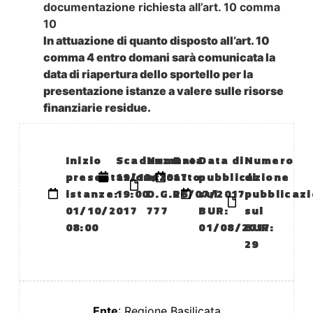
documentazione richiesta all’art. 10 comma
10
In attuazione di quanto disposto all’art. 10
comma 4 entro domani sarà comunicata la
data di riapertura dello sportello per la
presentazione istanze a valere sulle risorse
finanziarie residue.
Inizio
Scadenza:
Numero
Data
Data di
Numero
presentazione
19/12/2017
atto:
atto:
pubblicazione
di
istanze:
19:00
D.G.R.
26/07/2017
sul
pubblicaz
01/10/2017
777
BUR:
sul
08:00
01/08/2017
BUR:
29
Ente
: Regione Basilicata