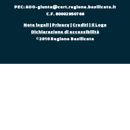
PEC: AOO-giunta@cert.regione.basilicata.it
C.F. 80002950766
Note legali
|
Privacy
|
Crediti
|
Il Logo
Dichiarazione di accessibilità
©2010 Regione Basilicata