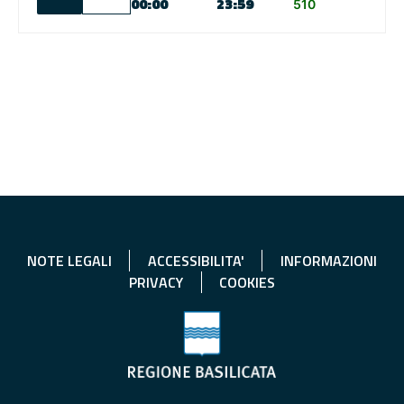
00:00
23:59
510
NOTE LEGALI
ACCESSIBILITA'
INFORMAZIONI
PRIVACY
COOKIES