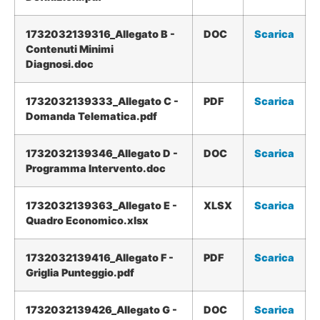
1732032139316_Allegato B -
DOC
Scarica
Contenuti Minimi
Diagnosi.doc
1732032139333_Allegato C -
PDF
Scarica
Domanda Telematica.pdf
1732032139346_Allegato D -
DOC
Scarica
Programma Intervento.doc
1732032139363_Allegato E -
XLSX
Scarica
Quadro Economico.xlsx
1732032139416_Allegato F -
PDF
Scarica
Griglia Punteggio.pdf
1732032139426_Allegato G -
DOC
Scarica