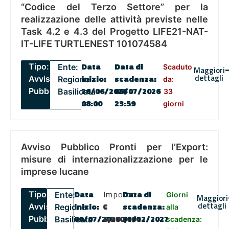
“Codice del Terzo Settore” per la
realizzazione delle attività previste nelle
Task 4.2 e 4.3 del Progetto LIFE21-NAT-
IT-LIFE TURTLENEST 101074584
Data
Data di
Tipo:
Ente:
Scaduto
Maggiori
dettagli
inizio:
scadenza
:
Avviso
Regione
da:
26/06/2026
06/07/2026
Pubblico
Basilicata
33
08:00
23:59
giorni
Avviso Pubblico Pronti per l’Export:
misure di internazionalizzazione per le
imprese lucane
Data
Importo
Data di
Tipo:
Ente:
Giorni
Maggiori
dettagli
inizio:
€
scadenza
:
Avviso
Regione
alla
06/07/2026
5,500,000
31/12/2027
Pubblico
Basilicata
scadenza: