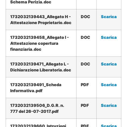
Schema Perizia.doc
1732032139443_Allegato H -
DOC
Scarica
Attestazione Proprietario.doc
1732032139458_Allegato I -
DOC
Scarica
Attestazione copertura
finanziaria.doc
1732032139471_Allegato L -
DOC
Scarica
Dichiarazione Liberatoria.doc
1732032139491_Scheda
PDF
Scarica
Informativa.pdf
1732032139506_D.G.R. n.
PDF
Scarica
777 del 26-07-2017.pdf
1732032139660_Istruzioni
PDF
Scarica