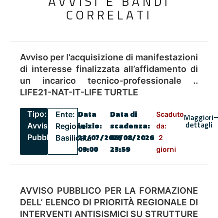
AVVISI E BANDI
CORRELATI
Avviso per l’acquisizione di manifestazioni
di interesse finalizzata all’affidamento di
un incarico tecnico-professionale ..
LIFE21-NAT-IT-LIFE TURTLE
Data
Data di
Tipo:
Ente:
Scaduto
Maggiori
dettagli
inizio:
scadenza
:
Avviso
Regione
da:
22/07/2026
06/08/2026
Pubblico
Basilicata
2
09:00
23:59
giorni
AVVISO PUBBLICO PER LA FORMAZIONE
DELL’ ELENCO DI PRIORITÀ REGIONALE DI
INTERVENTI ANTISISMICI SU STRUTTURE