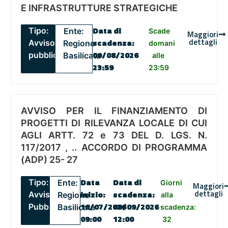
E INFRASTRUTTURE STRATEGICHE
Data di
Tipo:
Ente:
Scade
Maggiori
dettagli
scadenza
:
Avviso
Regione
domani
09/08/2026
pubblico
Basilicata
alle
23:59
23:59
AVVISO PER IL FINANZIAMENTO DI
PROGETTI DI RILEVANZA LOCALE DI CUI
AGLI ARTT. 72 e 73 DEL D. LGS. N.
117/2017 , .. ACCORDO DI PROGRAMMA
(ADP) 25- 27
Data
Data di
Tipo:
Ente:
Giorni
Maggiori
dettagli
inizio:
scadenza
:
Avviso
Regione
alla
16/07/2026
09/09/2026
Pubblico
Basilicata
scadenza:
09:00
12:00
32