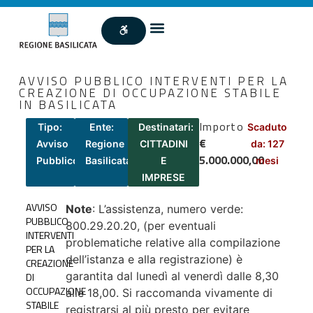
AVVISO PUBBLICO INTERVENTI PER LA
CREAZIONE DI OCCUPAZIONE STABILE
IN BASILICATA
Importo
Tipo:
Ente:
Destinatari:
Scaduto
€
Avviso
Regione
CITTADINI
da: 127
5.000.000,00
Pubblico
Basilicata
E
mesi
IMPRESE
AVVISO
Note
: L’assistenza, numero verde:
PUBBLICO
800.29.20.20, (per eventuali
INTERVENTI
problematiche relative alla compilazione
PER LA
dell’istanza e alla registrazione) è
CREAZIONE
garantita dal lunedì al venerdì dalle 8,30
DI
OCCUPAZIONE
alle 18,00. Si raccomanda vivamente di
STABILE
registrarsi al più presto per evitare