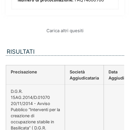
Carica altri quesiti
RISULTATI
Precisazione
Società
Data
Aggiudicataria
Aggiudica
D.G.R.
15AG.2014/D.01070
20/11/2014 - Avviso
Pubblico ”Interventi per la
creazione di
occupazione stabile in
Basilicata” ( D.G.R.