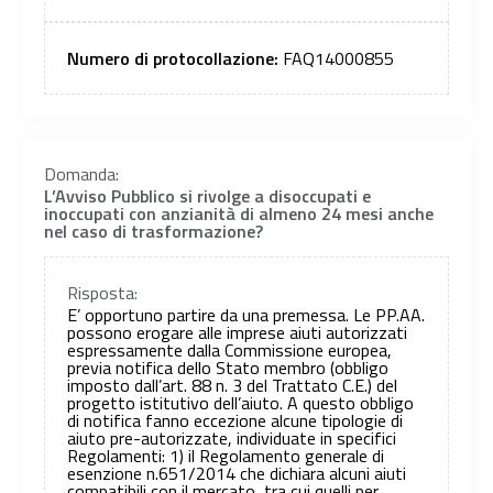
Numero di protocollazione:
FAQ14000855
Domanda:
L’Avviso Pubblico si rivolge a disoccupati e
inoccupati con anzianità di almeno 24 mesi anche
nel caso di trasformazione?
Risposta:
E’ opportuno partire da una premessa. Le PP.AA.
possono erogare alle imprese aiuti autorizzati
espressamente dalla Commissione europea,
previa notifica dello Stato membro (obbligo
imposto dall’art. 88 n. 3 del Trattato C.E.) del
progetto istitutivo dell’aiuto. A questo obbligo
di notifica fanno eccezione alcune tipologie di
aiuto pre-autorizzate, individuate in specifici
Regolamenti: 1) il Regolamento generale di
esenzione n.651/2014 che dichiara alcuni aiuti
compatibili con il mercato, tra cui quelli per