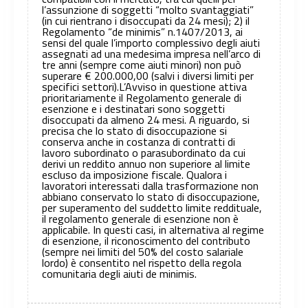
l’assunzione di soggetti “molto svantaggiati”
(in cui rientrano i disoccupati da 24 mesi); 2) il
Regolamento “de minimis” n.1407/2013, ai
sensi del quale l’importo complessivo degli aiuti
assegnati ad una medesima impresa nell’arco di
tre anni (sempre come aiuti minori) non può
superare € 200.000,00 (salvi i diversi limiti per
specifici settori).L’Avviso in questione attiva
prioritariamente il Regolamento generale di
esenzione e i destinatari sono soggetti
disoccupati da almeno 24 mesi. A riguardo, si
precisa che lo stato di disoccupazione si
conserva anche in costanza di contratti di
lavoro subordinato o parasubordinato da cui
derivi un reddito annuo non superiore al limite
escluso da imposizione fiscale. Qualora i
lavoratori interessati dalla trasformazione non
abbiano conservato lo stato di disoccupazione,
per superamento del suddetto limite reddituale,
il regolamento generale di esenzione non è
applicabile. In questi casi, in alternativa al regime
di esenzione, il riconoscimento del contributo
(sempre nei limiti del 50% del costo salariale
lordo) è consentito nel rispetto della regola
comunitaria degli aiuti de minimis.