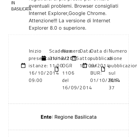
IN
eventuali problemi. Browser consigliati
BASILICATA
Internet Explorer,Google Chrome.
Attenzione!!! La versione di Internet
Explorer 8.0 o superiore.
Inizio
Scadenza:
Numero
Data
Data di
Numero
presentazione
31/12/2015
atto:
atto:
pubblicazione
di
istanze:
11:00
DGR
16/09/2014
sul
pubblicazio
16/10/2014
1106
BUR:
sul
09:00
del
01/10/2014
BUR:
16/09/2014
37
Ente
: Regione Basilicata