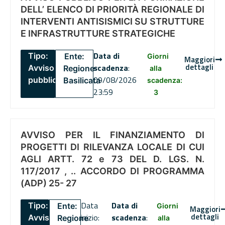
DELL’ ELENCO DI PRIORITÀ REGIONALE DI
INTERVENTI ANTISISMICI SU STRUTTURE
E INFRASTRUTTURE STRATEGICHE
Data di
Tipo:
Ente:
Giorni
Maggiori
dettagli
scadenza
:
Avviso
Regione
alla
09/08/2026
pubblico
Basilicata
scadenza:
23:59
3
AVVISO PER IL FINANZIAMENTO DI
PROGETTI DI RILEVANZA LOCALE DI CUI
AGLI ARTT. 72 e 73 DEL D. LGS. N.
117/2017 , .. ACCORDO DI PROGRAMMA
(ADP) 25- 27
Data
Data di
Tipo:
Ente:
Giorni
Maggiori
dettagli
inizio:
scadenza
:
Avviso
Regione
alla