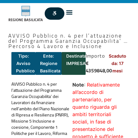
AVVISO Pubblico n. 4 per l’attuazione
del Programma Garanzia Occupabilita’ …
Percorso 4 Lavoro e Inclusione
Importo
Tipo:
Ente:
Destinatari:
Scaduto
€
Avviso
Regione
IMPRESA
da: 17
4359848,00
Pubblico
Basilicata
mesi
AVVISO Pubblico n. 4 per
Note
:
Relativamente
l’attuazione del Programma
all’accordo di
Garanzia Occupabilita’ dei
partenariato, per
Lavoratori da finanziare
quanto riguarda gli
nell’ambito del Piano Nazionale
ambiti territoriali
di Ripresa e Resilienza (PNRR),
Missione 5 Inclusione e
sociali, in fase di
coesione, Componente 1
presentazione del
Politiche per il Lavoro, Riforma
progetto è sufficiente