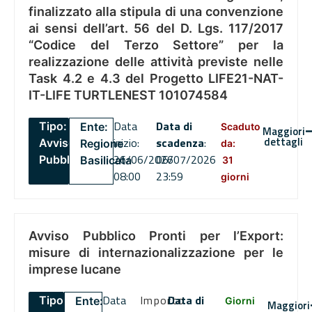
finalizzato alla stipula di una convenzione
ai sensi dell’art. 56 del D. Lgs. 117/2017
“Codice del Terzo Settore” per la
realizzazione delle attività previste nelle
Task 4.2 e 4.3 del Progetto LIFE21-NAT-
IT-LIFE TURTLENEST 101074584
Data
Data di
Tipo:
Ente:
Scaduto
Maggiori
dettagli
inizio:
scadenza
:
Avviso
Regione
da:
26/06/2026
06/07/2026
Pubblico
Basilicata
31
08:00
23:59
giorni
Avviso Pubblico Pronti per l’Export:
misure di internazionalizzazione per le
imprese lucane
Data
Importo
Data di
Tipo:
Ente:
Giorni
Maggiori