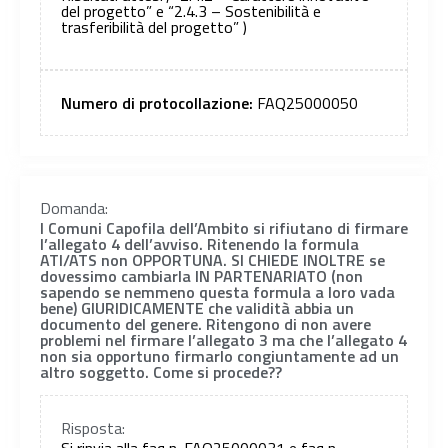
del progetto” e “2.4.3 – Sostenibilità e
trasferibilità del progetto” )
Numero di protocollazione:
FAQ25000050
Domanda:
I Comuni Capofila dell’Ambito si rifiutano di firmare
l’allegato 4 dell’avviso. Ritenendo la formula
ATI/ATS non OPPORTUNA. SI CHIEDE INOLTRE se
dovessimo cambiarla IN PARTENARIATO (non
sapendo se nemmeno questa formula a loro vada
bene) GIURIDICAMENTE che validità abbia un
documento del genere. Ritengono di non avere
problemi nel firmare l’allegato 3 ma che l’allegato 4
non sia opportuno firmarlo congiuntamente ad un
altro soggetto. Come si procede??
Risposta:
Si rinvia alla faq n. FAQ25000031 e faq n.