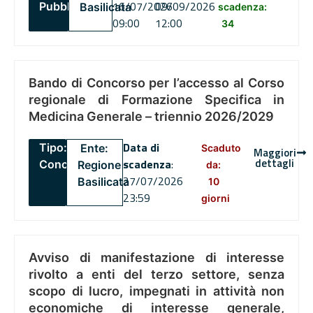
16/07/2026
09/09/2026
Pubblico
Basilicata
scadenza:
09:00
12:00
34
Bando di Concorso per l’accesso al Corso
regionale di Formazione Specifica in
Medicina Generale – triennio 2026/2029
Data di
Tipo:
Ente:
Scaduto
Maggiori
dettagli
scadenza
:
Concorsi
Regione
da:
27/07/2026
Basilicata
10
23:59
giorni
Avviso di manifestazione di interesse
rivolto a enti del terzo settore, senza
scopo di lucro, impegnati in attività non
economiche di interesse generale,