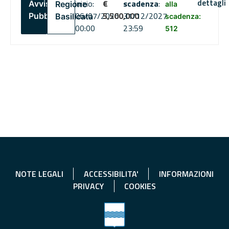
dettagli
inizio:
€
scadenza
:
Avviso
Regione
alla
06/07/2026
5,500,000
31/12/2027
Pubblico
Basilicata
scadenza:
00:00
23:59
512
NOTE LEGALI
ACCESSIBILITA'
INFORMAZIONI
PRIVACY
COOKIES