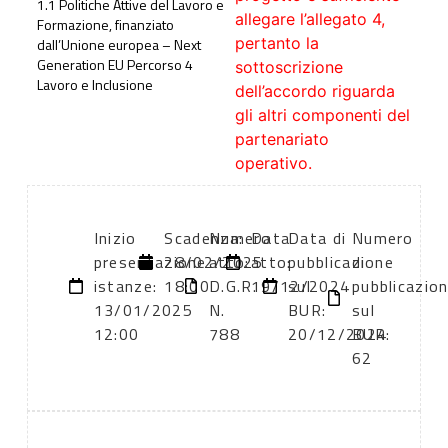
1.1 Politiche Attive del Lavoro e
allegare l’allegato 4,
Formazione, finanziato
pertanto la
dall’Unione europea – Next
Generation EU Percorso 4
sottoscrizione
Lavoro e Inclusione
dell’accordo riguarda
gli altri componenti del
partenariato
operativo.
Inizio
Scadenza:
Numero
Data
Data di
Numero
presentazione
28/02/2025
atto:
atto:
pubblicazione
di
istanze:
18:00
D.G.R.
19/12/2024
sul
pubblicazio
13/01/2025
N.
BUR:
sul
12:00
788
20/12/2024
BUR:
62